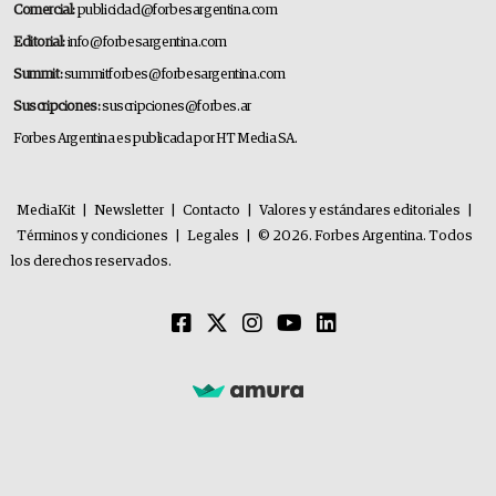
Comercial:
publicidad@forbesargentina.com
Editorial:
info@forbesargentina.com
Summit:
summitforbes@forbesargentina.com
Suscripciones:
suscripciones@forbes.ar
Forbes Argentina es publicada por HT Media SA.
MediaKit
|
Newsletter
|
Contacto
|
Valores y estándares editoriales
|
Términos y condiciones
|
Legales
|
© 2026. Forbes Argentina. Todos
los derechos reservados.