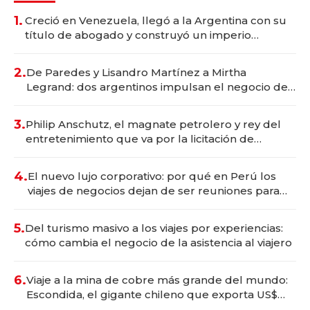
1.
Creció en Venezuela, llegó a la Argentina con su
título de abogado y construyó un imperio
gastronómico que revoluciona las marcas "fast
premium"
2.
De Paredes y Lisandro Martínez a Mirtha
Legrand: dos argentinos impulsan el negocio del
wellness deportivo y el cuidado corporal
3.
Philip Anschutz, el magnate petrolero y rey del
entretenimiento que va por la licitación de
Tecnópolis junto a Fénix
4.
El nuevo lujo corporativo: por qué en Perú los
viajes de negocios dejan de ser reuniones para
convertirse en experiencias transformadoras
5.
Del turismo masivo a los viajes por experiencias:
cómo cambia el negocio de la asistencia al viajero
6.
Viaje a la mina de cobre más grande del mundo:
Escondida, el gigante chileno que exporta US$
14.000 millones anuales