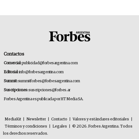
Contactos
Comercial:
publicidad@forbesargentina.com
Editorial:
info@forbesargentina.com
Summit:
summitforbes@forbesargentina.com
Suscripciones:
suscripciones@forbes.ar
Forbes Argentina es publicada por HT Media SA.
MediaKit
|
Newsletter
|
Contacto
|
Valores y estándares editoriales
|
Términos y condiciones
|
Legales
|
© 2026. Forbes Argentina. Todos
los derechos reservados.