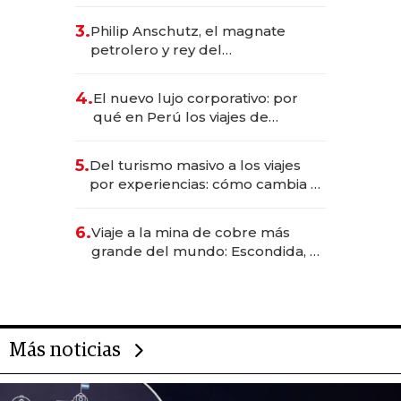
impulsan el negocio del wellness
deportivo y el cuidado corporal
3.
Philip Anschutz, el magnate
petrolero y rey del
entretenimiento que va por la
licitación de Tecnópolis junto a
4.
El nuevo lujo corporativo: por
Fénix
qué en Perú los viajes de
negocios dejan de ser reuniones
para convertirse en experiencias
5.
Del turismo masivo a los viajes
transformadoras
por experiencias: cómo cambia el
negocio de la asistencia al viajero
6.
Viaje a la mina de cobre más
grande del mundo: Escondida, el
gigante chileno que exporta US$
14.000 millones anuales
Más noticias