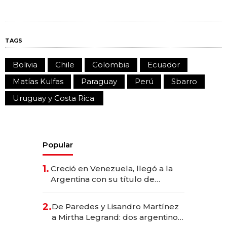
TAGS
Bolivia
Chile
Colombia
Ecuador
Matías Kulfas
Paraguay
Perú
Sbarro
Uruguay y Costa Rica.
Popular
1.
Creció en Venezuela, llegó a la
Argentina con su título de
abogado y construyó un imperio
gastronómico que revoluciona
2.
De Paredes y Lisandro Martínez
las marcas "fast premium"
a Mirtha Legrand: dos argentinos