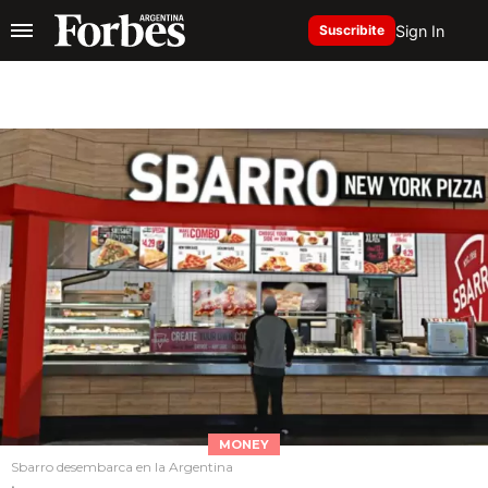
Sign In
Suscribite
MONEY
Sbarro desembarca en la Argentina
.