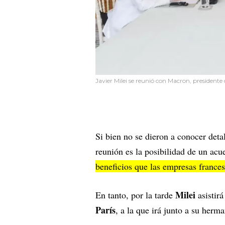
Javier Milei se reunió con Macron, presidente
Si bien no se dieron a conocer detal
reunión es la posibilidad de un ac
beneficios que las empresas frances
Milei
En tanto, por la tarde
asistirá
París
, a la que irá junto a su herm