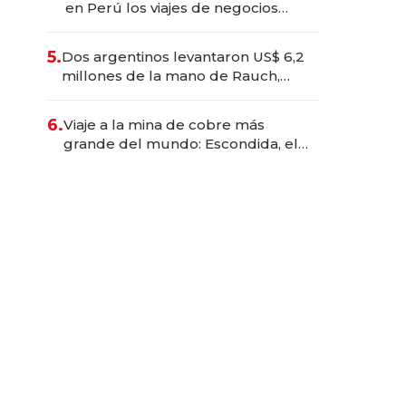
en Perú los viajes de negocios
dejan de ser reuniones para
convertirse en experiencias
5.
Dos argentinos levantaron US$ 6,2
transformadoras
millones de la mano de Rauch,
Englebienne y Woloski
6.
Viaje a la mina de cobre más
grande del mundo: Escondida, el
gigante chileno que exporta US$
14.000 millones anuales