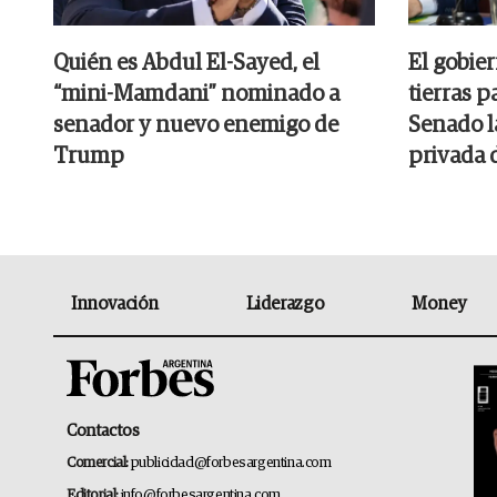
Quién es Abdul El-Sayed, el
El gobier
“mini-Mamdani” nominado a
tierras p
senador y nuevo enemigo de
Senado l
Trump
privada 
Innovación
Liderazgo
Money
Contactos
Comercial:
publicidad@forbesargentina.com
Editorial:
info@forbesargentina.com