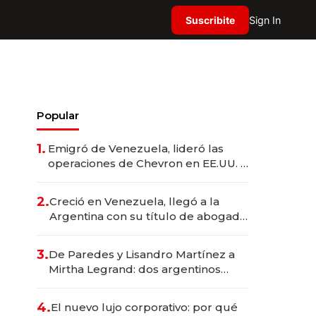
Suscribite
Sign In
Popular
1.
Emigró de Venezuela, lideró las
operaciones de Chevron en EE.UU. y
hoy es la única mujer CEO en Vaca
Muerta
2.
Creció en Venezuela, llegó a la
Argentina con su título de abogado
y construyó un imperio
gastronómico que revoluciona las
3.
De Paredes y Lisandro Martínez a
marcas "fast premium"
Mirtha Legrand: dos argentinos
impulsan el negocio del wellness
deportivo y el cuidado corporal
4.
El nuevo lujo corporativo: por qué