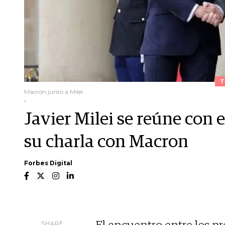
T
Macron junto a Milei
.
Javier Milei se reúne con 
su charla con Macron
Forbes Digital
SHARE