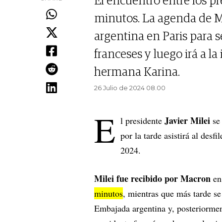
El encuentro entre los 
minutos. La agenda de Mi
argentina en Paris para 
franceses y luego irá a l
hermana Karina.
26 Julio de 2024 08.00
E
Javier Milei
l presidente
se 
por la tarde asistirá al desf
2024.
Milei fue recibido por Macron
en 
minutos
, mientras que más tarde se
Embajada argentina y, posteriorment