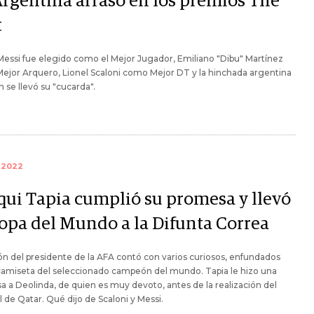
Argentina arrasó en los premios The
t
Messi fue elegido como el Mejor Jugador, Emiliano "Dibu" Martínez
jor Arquero, Lionel Scaloni como Mejor DT y la hinchada argentina
 se llevó su "cucarda".
 2022
qui Tapia cumplió su promesa y llevó
Copa del Mundo a la Difunta Correa
ón del presidente de la AFA contó con varios curiosos, enfundados
camiseta del seleccionado campeón del mundo. Tapia le hizo una
 a Deolinda, de quien es muy devoto, antes de la realización del
 de Qatar. Qué dijo de Scaloni y Messi.