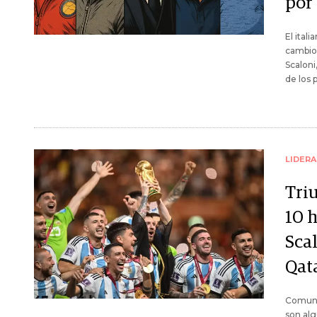
por
El ital
cambio 
Scalon
de los 
LIDER
Triu
10 h
Sca
Qat
Comunic
son alg