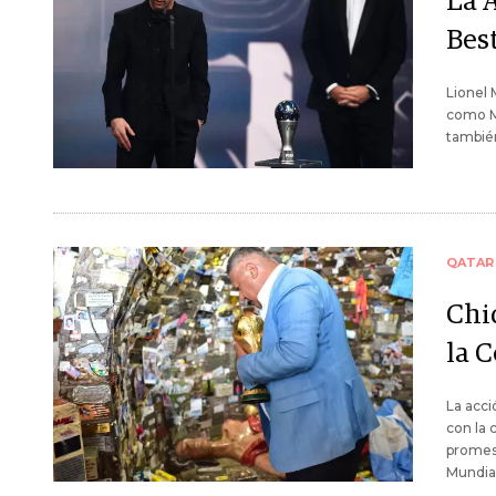
La 
Bes
Lionel 
como Me
también
QATAR
Chi
la 
La acci
con la 
promesa
Mundial