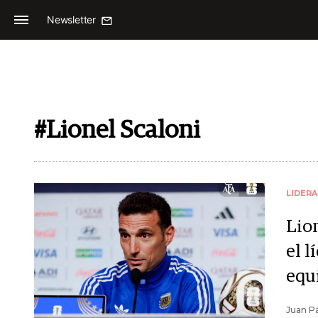
Newsletter
#Lionel Scaloni
LIDER
Lio
el l
equ
Juan Pa