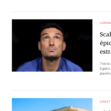
LIDER
Sca
épic
est
Tras la
Egipto,
planifi
LIFEST