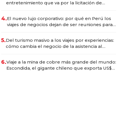
entretenimiento que va por la licitación de
Tecnópolis junto a Fénix
4.
El nuevo lujo corporativo: por qué en Perú los
viajes de negocios dejan de ser reuniones para
convertirse en experiencias transformadoras
5.
Del turismo masivo a los viajes por experiencias:
cómo cambia el negocio de la asistencia al
viajero
6.
Viaje a la mina de cobre más grande del mundo:
Escondida, el gigante chileno que exporta US$
14.000 millones anuales