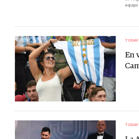
equipo 
TODAY
En v
Cam
TODAY