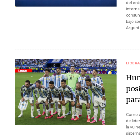
del ent
interna
consum
bajo so
Argent
LIDER
Hum
pos
par
Cómo el
de lide
la vuln
sistema