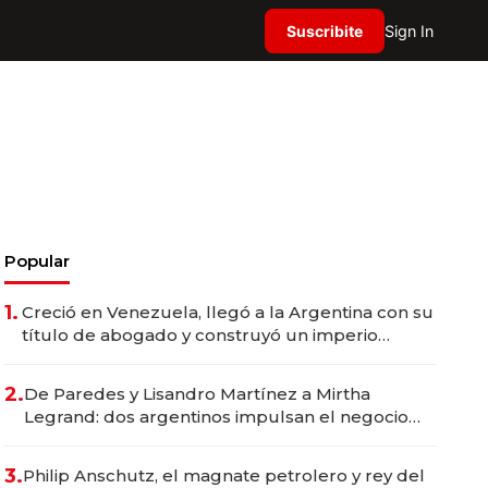
Suscribite
Sign In
Popular
1.
Creció en Venezuela, llegó a la Argentina con su
título de abogado y construyó un imperio
gastronómico que revoluciona las marcas "fast
premium"
2.
De Paredes y Lisandro Martínez a Mirtha
Legrand: dos argentinos impulsan el negocio
del wellness deportivo y el cuidado corporal
3.
Philip Anschutz, el magnate petrolero y rey del