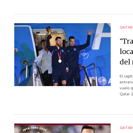
QATAR
"Tra
loca
del
El capi
entrena
vuelo q
Qatar 
QATAR