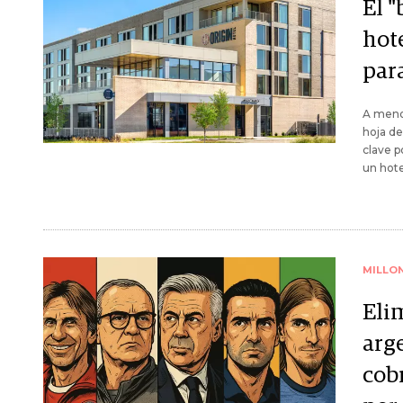
El 
hote
par
A menos
hoja de
clave p
un hote
MILLO
Eli
arg
cob