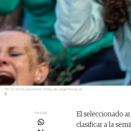
09-12-2022_bariloche_miles_de_argentinos_se
S
SHARE
El seleccionado ar
clasificar a la se