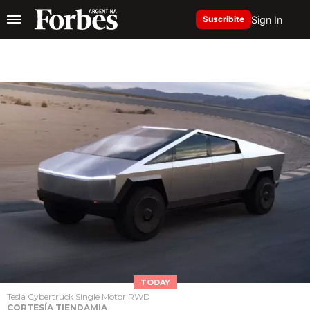
Sign In
Suscribite
TODAY
Tesla Cybertruck Single Motor RWD
CORTESÍA TIENDAMIA