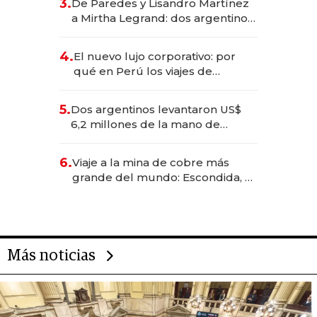
3.
De Paredes y Lisandro Martínez
las marcas "fast premium"
a Mirtha Legrand: dos argentinos
impulsan el negocio del wellness
deportivo y el cuidado corporal
4.
El nuevo lujo corporativo: por
qué en Perú los viajes de
negocios dejan de ser reuniones
para convertirse en experiencias
5.
Dos argentinos levantaron US$
transformadoras
6,2 millones de la mano de
Rauch, Englebienne y Woloski
6.
Viaje a la mina de cobre más
grande del mundo: Escondida, el
gigante chileno que exporta US$
14.000 millones anuales
Más noticias