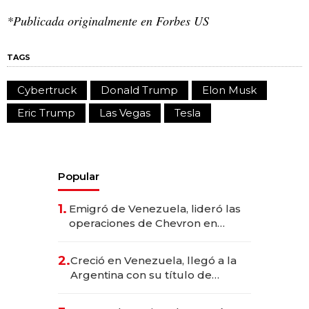
*Publicada originalmente en Forbes US
TAGS
Cybertruck
Donald Trump
Elon Musk
Eric Trump
Las Vegas
Tesla
Popular
1.
Emigró de Venezuela, lideró las
operaciones de Chevron en
EE.UU. y hoy es la única mujer
CEO en Vaca Muerta
2.
Creció en Venezuela, llegó a la
Argentina con su título de
abogado y construyó un imperio
gastronómico que revoluciona