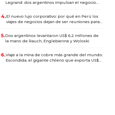
Legrand: dos argentinos impulsan el negocio
del wellness deportivo y el cuidado corporal
4.
El nuevo lujo corporativo: por qué en Perú los
viajes de negocios dejan de ser reuniones para
convertirse en experiencias transformadoras
5.
Dos argentinos levantaron US$ 6,2 millones de
la mano de Rauch, Englebienne y Woloski
6.
Viaje a la mina de cobre más grande del mundo:
Escondida, el gigante chileno que exporta US$
14.000 millones anuales