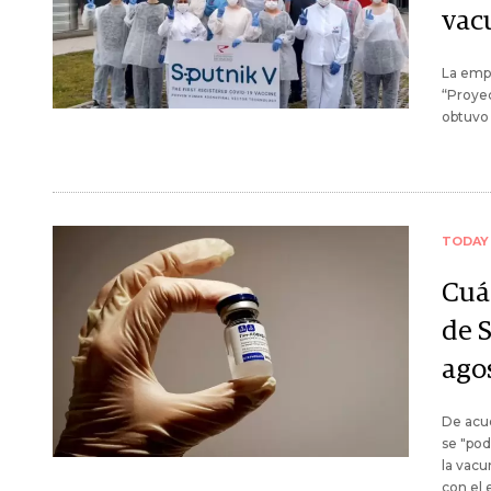
vac
La empr
“Proyec
obtuvo 
TODAY
Cuá
de 
ago
De acu
se "po
la vacu
con el