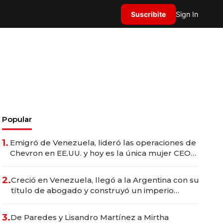
Suscribite
Sign In
Popular
1.
Emigró de Venezuela, lideró las operaciones de
Chevron en EE.UU. y hoy es la única mujer CEO
en Vaca Muerta
2.
Creció en Venezuela, llegó a la Argentina con su
título de abogado y construyó un imperio
gastronómico que revoluciona las marcas "fast
premium"
3.
De Paredes y Lisandro Martínez a Mirtha