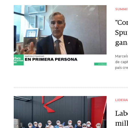
SUMMI
"Con
Spu
gan
Marcelo
de capi
país cr
LIDER
Lab
mil