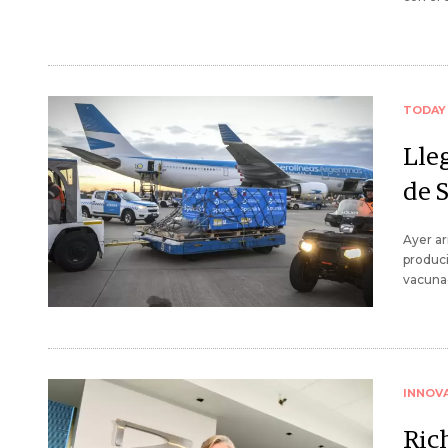
TODAY
Lle
de 
Ayer ar
produc
vacuna
INNOV
Ric