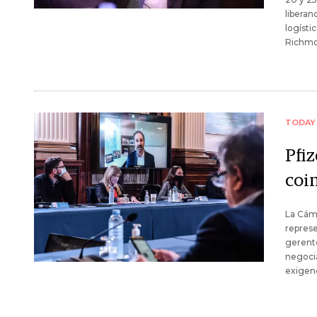
liberan
logísti
Richmo
TODAY
Pfi
coi
La Cám
represe
gerente
negoci
exigenc