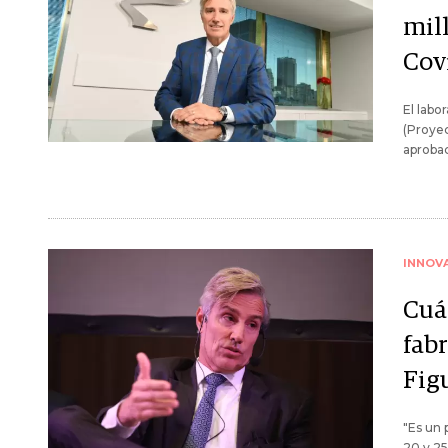
mil
Cov
El labo
(Proyec
aprobac
INNOV
Cuá
fab
Fig
"Es un 
20 y 2