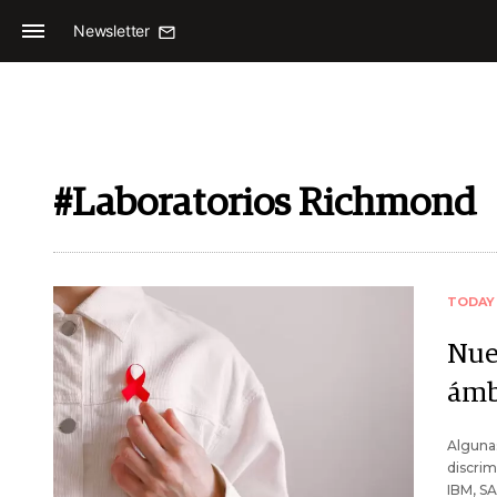
Newsletter
#Laboratorios Richmond
TODAY
Nue
ámb
Algunas
discrim
IBM, SA