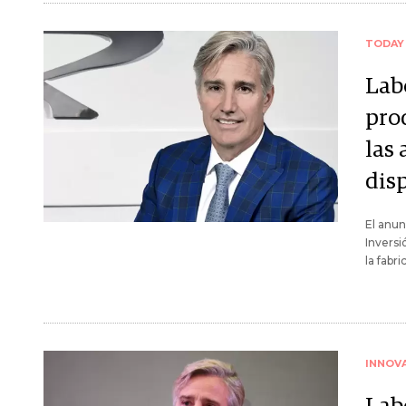
TODAY
Lab
prod
las 
dis
El anun
Invers
la fabr
INNOV