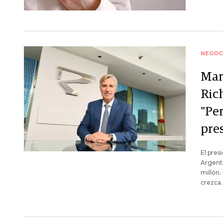
NEGOC
Mar
Ric
"Pe
pres
El pres
Argenti
millón.
crezca.