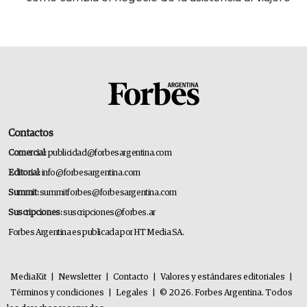
Contactos
Comercial:
publicidad@forbesargentina.com
Editorial:
info@forbesargentina.com
Summit:
summitforbes@forbesargentina.com
Suscripciones:
suscripciones@forbes.ar
Forbes Argentina es publicada por HT Media SA.
MediaKit
|
Newsletter
|
Contacto
|
Valores y estándares editoriales
|
Términos y condiciones
|
Legales
|
© 2026. Forbes Argentina. Todos