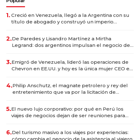
Popular
1.
Creció en Venezuela, llegó a la Argentina con su
título de abogado y construyó un imperio
gastronómico que revoluciona las marcas "fast
premium"
2.
De Paredes y Lisandro Martínez a Mirtha
Legrand: dos argentinos impulsan el negocio del
wellness deportivo y el cuidado corporal
3.
Emigró de Venezuela, lideró las operaciones de
Chevron en EE.UU. y hoy es la única mujer CEO en
Vaca Muerta
4.
Philip Anschutz, el magnate petrolero y rey del
entretenimiento que va por la licitación de
Tecnópolis junto a Fénix
5.
El nuevo lujo corporativo: por qué en Perú los
viajes de negocios dejan de ser reuniones para
convertirse en experiencias transformadoras
6.
Del turismo masivo a los viajes por experiencias:
cómo cambia el negocio de la asistencia al viajero