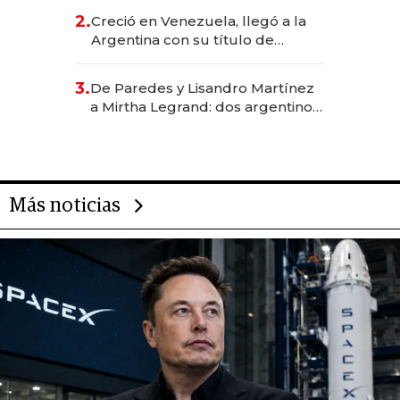
CEO en Vaca Muerta
2.
Creció en Venezuela, llegó a la
Argentina con su título de
abogado y construyó un imperio
gastronómico que revoluciona
3.
De Paredes y Lisandro Martínez
las marcas "fast premium"
a Mirtha Legrand: dos argentinos
impulsan el negocio del wellness
deportivo y el cuidado corporal
Más noticias