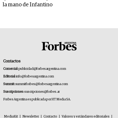
la mano de Infantino
Contactos
Comercial:
publicidad@forbesargentina.com
Editorial:
info@forbesargentina.com
Summit:
summitforbes@forbesargentina.com
Suscripciones:
suscripciones@forbes.ar
Forbes Argentina es publicada por HT Media SA.
MediaKit
|
Newsletter
|
Contacto
|
Valores y estándares editoriales
|