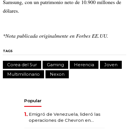
Samsung, con un patrimonio neto de 10.900 millones de
dólares.
*Nota publicada originalmente en Forbes EE.UU.
TAGS
Corea del Sur
Gaming
Herencia
Joven
Multimillonario
Nexon
Popular
1.
Emigró de Venezuela, lideró las
operaciones de Chevron en
EE.UU. y hoy es la única mujer