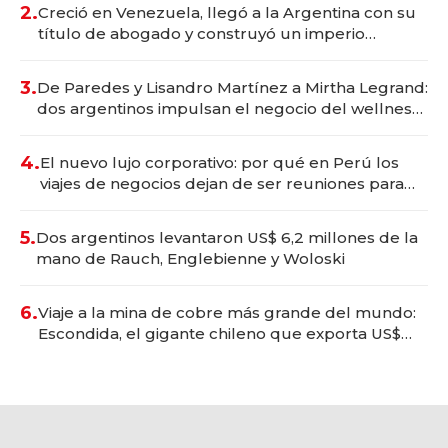
2.
Creció en Venezuela, llegó a la Argentina con su
título de abogado y construyó un imperio
gastronómico que revoluciona las marcas "fast
premium"
3.
De Paredes y Lisandro Martínez a Mirtha Legrand:
dos argentinos impulsan el negocio del wellness
deportivo y el cuidado corporal
4.
El nuevo lujo corporativo: por qué en Perú los
viajes de negocios dejan de ser reuniones para
convertirse en experiencias transformadoras
5.
Dos argentinos levantaron US$ 6,2 millones de la
mano de Rauch, Englebienne y Woloski
6.
Viaje a la mina de cobre más grande del mundo:
Escondida, el gigante chileno que exporta US$
14.000 millones anuales