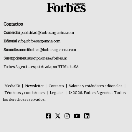
Contactos
Comercial:
publicidad@forbesargentina.com
Editorial:
info@forbesargentina.com
Summit:
summitforbes@forbesargentina.com
Suscripciones:
suscripciones@forbes.ar
Forbes Argentina es publicada por HT Media SA.
MediaKit
|
Newsletter
|
Contacto
|
Valores y estándares editoriales
|
Términos y condiciones
|
Legales
|
© 2026. Forbes Argentina. Todos
los derechos reservados.