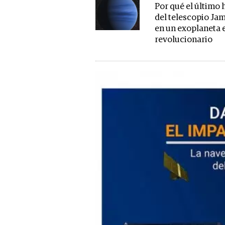
Por qué el último 
del telescopio Ja
en un exoplaneta 
revolucionario