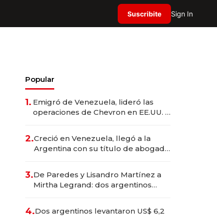
Suscribite
Sign In
Popular
1.
Emigró de Venezuela, lideró las
operaciones de Chevron en EE.UU. y
hoy es la única mujer CEO en Vaca
Muerta
2.
Creció en Venezuela, llegó a la
Argentina con su título de abogado
y construyó un imperio
gastronómico que revoluciona las
3.
De Paredes y Lisandro Martínez a
marcas "fast premium"
Mirtha Legrand: dos argentinos
impulsan el negocio del wellness
deportivo y el cuidado corporal
4.
Dos argentinos levantaron US$ 6,2