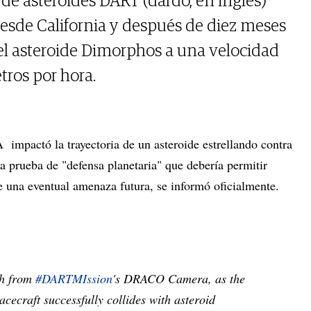
 de asteroides DART (dardo, en inglés)
sde California y después de diez meses
 el asteroide Dimorphos a una velocidad
ros por hora.
 impactó la trayectoria de un asteroide estrellando contra
a prueba de "defensa planetaria" que debería permitir
e una eventual amenaza futura, se informó oficialmente.
h from
#DARTMIssion
's DRACO Camera, as the
cecraft successfully collides with asteroid