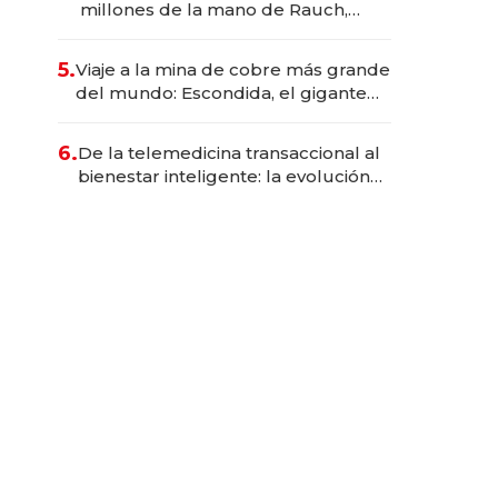
millones de la mano de Rauch,
Englebienne y Woloski
5.
Viaje a la mina de cobre más grande
del mundo: Escondida, el gigante
chileno que exporta US$ 14.000
millones anuales
6.
De la telemedicina transaccional al
bienestar inteligente: la evolución
de doc24 para transformar a las
organizaciones