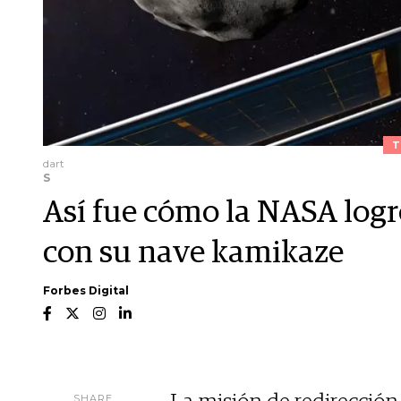
T
dart
S
Así fue cómo la NASA logr
con su nave kamikaze
Forbes Digital
SHARE