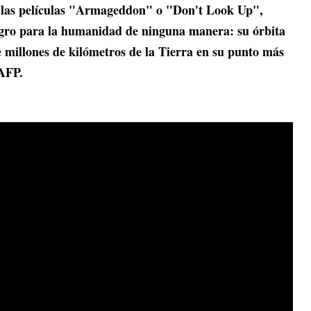
en las películas "Armageddon" o "Don't Look Up",
gro para la humanidad de ninguna manera: su órbita
te millones de kilómetros de la Tierra en su punto más
 AFP.