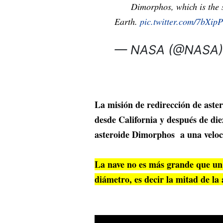
Dimorphos, which is the s
Earth.
pic.twitter.com/7bXi
— NASA (@NASA
La misión de redirección de aste
desde California y después de diez
asteroide Dimorphos a una veloc
La nave no es más grande que un 
diámetro, es decir la mitad de la 