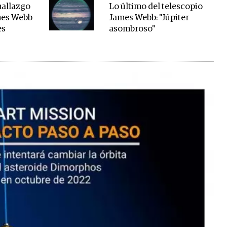
hallazgo
Lo último del telescopio
mes Webb
James Webb: "Júpiter
es
asombroso"