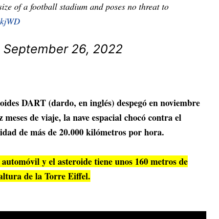
ize of a football stadium and poses no threat to
pPkjWD
)
September 26, 2022
roides DART (dardo, en inglés) despegó en noviembre
 meses de viaje, la nave espacial chocó contra el
idad de más de 20.000 kilómetros por hora.
automóvil y el asteroide tiene unos 160 metros de
altura de la Torre Eiffel.