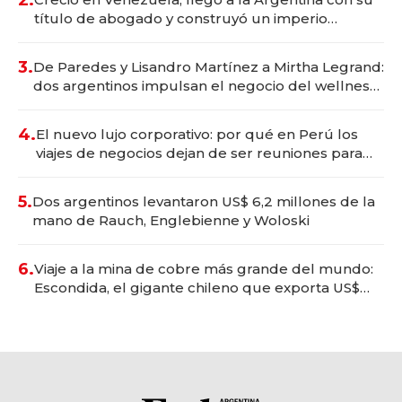
título de abogado y construyó un imperio
gastronómico que revoluciona las marcas "fast
premium"
3.
De Paredes y Lisandro Martínez a Mirtha Legrand:
dos argentinos impulsan el negocio del wellness
deportivo y el cuidado corporal
4.
El nuevo lujo corporativo: por qué en Perú los
viajes de negocios dejan de ser reuniones para
convertirse en experiencias transformadoras
5.
Dos argentinos levantaron US$ 6,2 millones de la
mano de Rauch, Englebienne y Woloski
6.
Viaje a la mina de cobre más grande del mundo:
Escondida, el gigante chileno que exporta US$
14.000 millones anuales