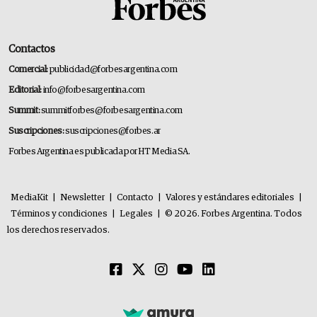
Contactos
Comercial:
publicidad@forbesargentina.com
Editorial:
info@forbesargentina.com
Summit:
summitforbes@forbesargentina.com
Suscripciones:
suscripciones@forbes.ar
Forbes Argentina es publicada por HT Media SA.
MediaKit
|
Newsletter
|
Contacto
|
Valores y estándares editoriales
|
Términos y condiciones
|
Legales
|
© 2026. Forbes Argentina. Todos
los derechos reservados.