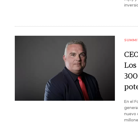
inversi
SUMMI
CEO
Los
300
pot
En el F
general
nuevo c
millone