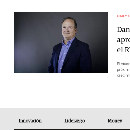
DAILY 
Dan
apr
el R
El vice
próximo
crecim
Innovación
Liderazgo
Money