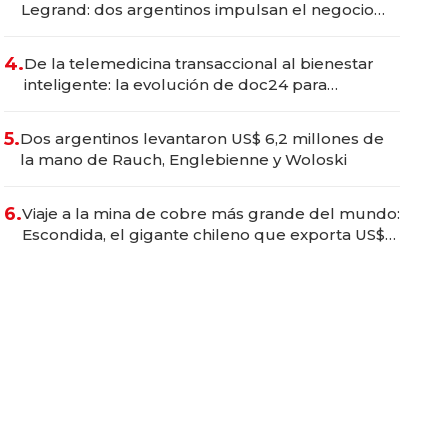
Legrand: dos argentinos impulsan el negocio
del wellness deportivo y el cuidado corporal
4.
De la telemedicina transaccional al bienestar
inteligente: la evolución de doc24 para
transformar a las organizaciones
5.
Dos argentinos levantaron US$ 6,2 millones de
la mano de Rauch, Englebienne y Woloski
6.
Viaje a la mina de cobre más grande del mundo:
Escondida, el gigante chileno que exporta US$
14.000 millones anuales