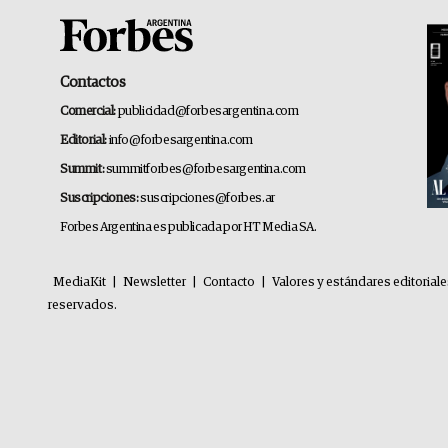
Contactos
Comercial:
publicidad@forbesargentina.com
Editorial:
info@forbesargentina.com
Summit:
summitforbes@forbesargentina.com
Suscripciones:
suscripciones@forbes.ar
Forbes Argentina es publicada por HT Media SA.
MediaKit
|
Newsletter
|
Contacto
|
Valores y estándares editorial
reservados.