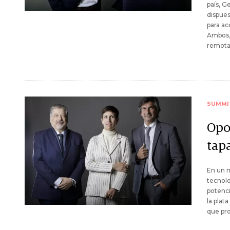
país, G
dispues
para a
Ambos, 
remota
SUMMI
Opo
tap
En un m
tecnol
potenci
la plat
que pro