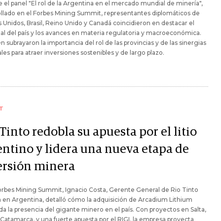
 el panel "El rol de la Argentina en el mercado mundial de minería",
llado en el Forbes Mining Summit, representantes diplomáticos de
 Unidos, Brasil, Reino Unido y Canadá coincidieron en destacar el
al del país y los avances en materia regulatoria y macroeconómica.
 subrayaron la importancia del rol de las provincias y de las sinergias
les para atraer inversiones sostenibles y de largo plazo.
T
Tinto redobla su apuesta por el litio
entino y lidera una nueva etapa de
ersión minera
orbes Mining Summit, Ignacio Costa, Gerente General de Rio Tinto
 en Argentina, detalló cómo la adquisición de Arcadium Lithium
da la presencia del gigante minero en el país. Con proyectos en Salta,
 Catamarca, y una fuerte apuesta por el RIGI, la empresa proyecta