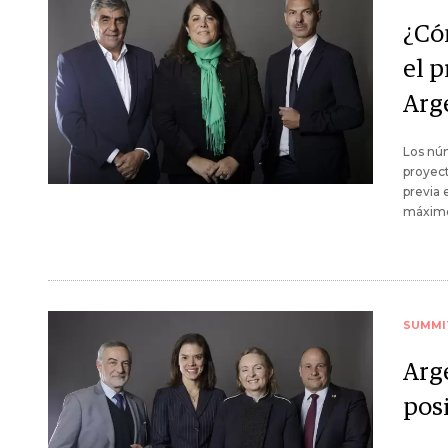
¿Có
el 
Arg
Los núm
proyect
previa 
máximo 
SUMMI
Arge
pos