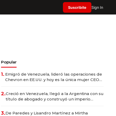
Suscribite
Sign In
Popular
1.
Emigró de Venezuela, lideró las operaciones de
Chevron en EE.UU. y hoy es la única mujer CEO
en Vaca Muerta
2.
Creció en Venezuela, llegó a la Argentina con su
título de abogado y construyó un imperio
gastronómico que revoluciona las marcas "fast
premium"
3.
De Paredes y Lisandro Martínez a Mirtha