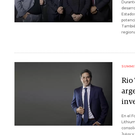
Durante
desarro
Estados
potenci
También
regiona
SUMMI
Rio 
arg
inv
En el F
Lithium
consoli
Jujuy y