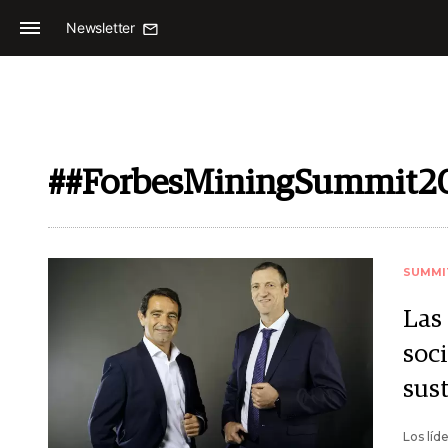
Newsletter
##ForbesMiningSummit2
SUMMI
Las
soci
sus
Los líd