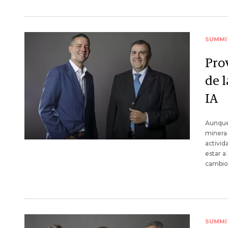
SUMMI
Pro
de l
IA
Aunque 
minera 
activid
estar a
cambio 
SUMMI