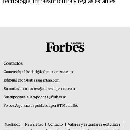
tecnología, infraestructura y reglas estables
Contactos
Comercial:
publicidad@forbesargentina.com
Editorial:
info@forbesargentina.com
Summit:
summitforbes@forbesargentina.com
Suscripciones:
suscripciones@forbes.ar
Forbes Argentina es publicada por HT Media SA.
MediaKit
|
Newsletter
|
Contacto
|
Valores y estándares editoriales
|