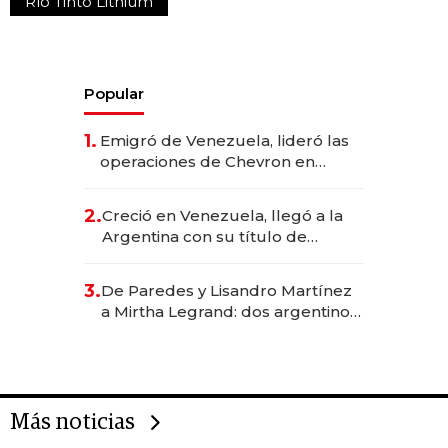
Río Tinto Lithium
Popular
1.
Emigró de Venezuela, lideró las
operaciones de Chevron en
EE.UU. y hoy es la única mujer
CEO en Vaca Muerta
2.
Creció en Venezuela, llegó a la
Argentina con su título de
abogado y construyó un imperio
gastronómico que revoluciona
3.
De Paredes y Lisandro Martínez
las marcas "fast premium"
a Mirtha Legrand: dos argentinos
impulsan el negocio del wellness
deportivo y el cuidado corporal
Más noticias