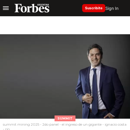
Sign In
Suscribite
SUMMIT
summit mining 2025 - 2do panel - el ingreso de un gigante - ignacio costa
- rio