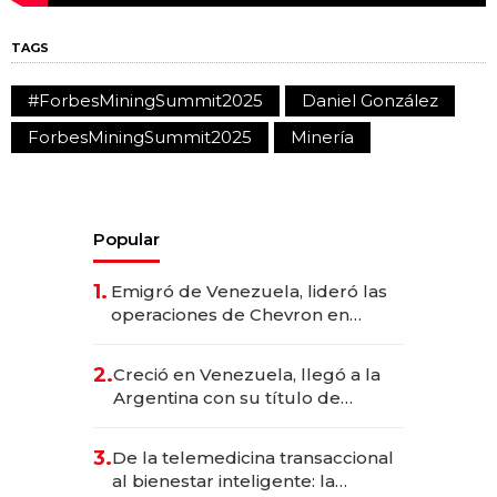
TAGS
#ForbesMiningSummit2025
Daniel González
ForbesMiningSummit2025
Minería
Popular
1.
Emigró de Venezuela, lideró las
operaciones de Chevron en
EE.UU. y hoy es la única mujer
CEO en Vaca Muerta
2.
Creció en Venezuela, llegó a la
Argentina con su título de
abogado y construyó un imperio
gastronómico que revoluciona
3.
De la telemedicina transaccional
las marcas "fast premium"
al bienestar inteligente: la