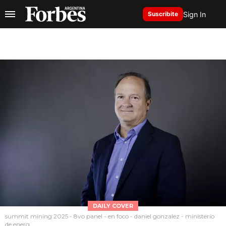
Sign In
Suscribite
DAILY COVER
summit mining 2025 - 8vo panel - en foco - daniel gonzalez - ministerio
de energ