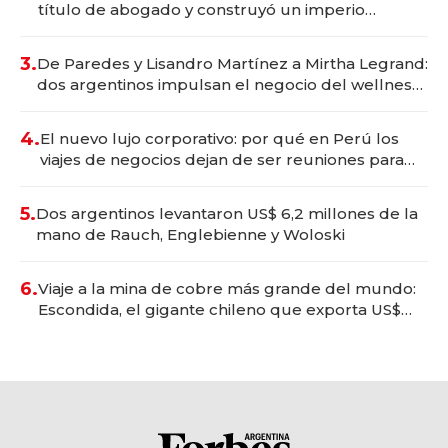
título de abogado y construyó un imperio
gastronómico que revoluciona las marcas "fast
premium"
3.
De Paredes y Lisandro Martínez a Mirtha Legrand:
dos argentinos impulsan el negocio del wellness
deportivo y el cuidado corporal
4.
El nuevo lujo corporativo: por qué en Perú los
viajes de negocios dejan de ser reuniones para
convertirse en experiencias transformadoras
5.
Dos argentinos levantaron US$ 6,2 millones de la
mano de Rauch, Englebienne y Woloski
6.
Viaje a la mina de cobre más grande del mundo:
Escondida, el gigante chileno que exporta US$
14.000 millones anuales