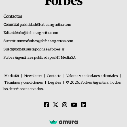
Contactos
Comercial:
publicidad@forbesargentina.com
Editorial:
info@forbesargentina.com
Summit:
summitforbes@forbesargentina.com
Suscripciones:
suscripciones@forbes.ar
Forbes Argentina es publicada por HT Media SA.
MediaKit
|
Newsletter
|
Contacto
|
Valores y estándares editoriales
|
Términos y condiciones
|
Legales
|
© 2026. Forbes Argentina. Todos
los derechos reservados.