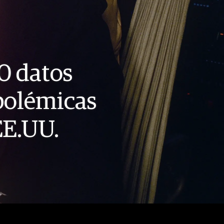
0 datos
 polémicas
EE.UU.