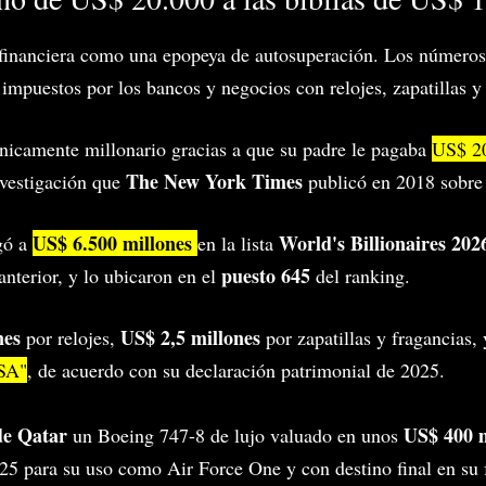
 financiera como una epopeya de autosuperación. Los número
 impuestos por los bancos y negocios con relojes, zapatillas y 
cnicamente millonario gracias a que su padre le pagaba
US$ 20
The New York Times
investigación que
publicó en 2018 sobre 
US$ 6.500 millones
World's Billionaires 202
egó a
en la lista
puesto 645
anterior, y lo ubicaron en el
del ranking.
nes
US$ 2,5 millones
por relojes,
por zapatillas y fragancias,
USA"
, de acuerdo con su declaración patrimonial de 2025.
de Qatar
US$ 400 m
un Boeing 747-8 de lujo valuado en unos
5 para su uso como Air Force One y con destino final en su f