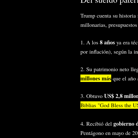
Trump cuenta su historia
millonarias, presupuestos
8 años
1. A los
ya era té
por inflación), según la 
2. Su patrimonio neto ll
millones más
que el año 
US$ 2,8 millo
3. Obtuvo
Biblias "God Bless the 
gobierno 
4. Recibió del
Pentágono en mayo de 202