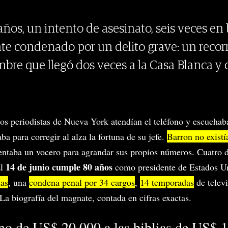
 años, un intento de asesinato, seis veces en
te condenado por un delito grave: un recor
ombre que llegó dos veces a la Casa Blanca 
ios periodistas de Nueva York atendían el teléfono y escucha
ba para corregir al alza la fortuna de su jefe.
Barron no existí
ventaba un vocero para agrandar sus propios números. Cuatro 
14 de junio cumple 80 años
El
como presidente de Estados Un
tas
, una
condena penal por 34 cargos
,
14 temporadas
de telev
La biografía del magnate, contada en cifras exactas.
no de US$ 20.000 a las biblias de US$ 1