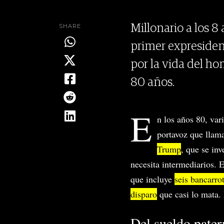
SHARE
Millonario a los 8
primer expresiden
por la vida del h
80 años.
E
n los años 80, var
portavoz que llama
Trump
, que se in
necesita intermediarios. 
que incluye
seis bancarro
disparo
que casi lo mata. 
Del sueldo pater