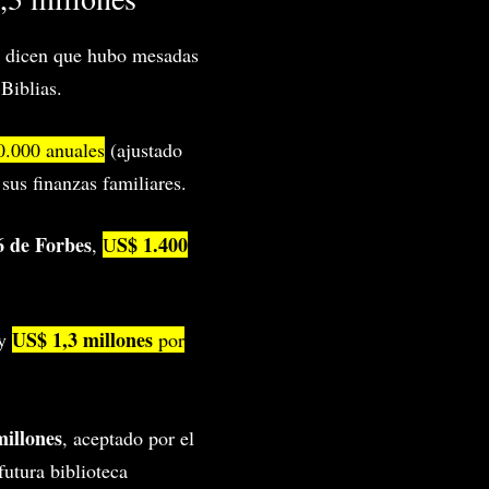
s dicen que hubo mesadas
Biblias.
.000 anuales
(ajustado
sus finanzas familiares.
6 de Forbes
S$ 1.400
,
U
US$ 1,3 millones
 y
por
illones
, aceptado por el
utura biblioteca