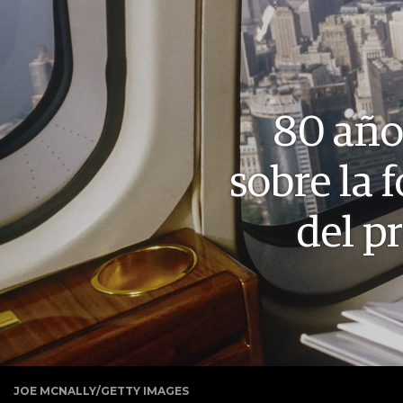
80 año
sobre la 
del p
JOE MCNALLY/GETTY IMAGES