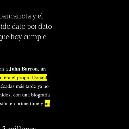
 bancarrota y el
rido dato por dato
y que hoy cumple
John Barron
ban a
, un
a: era el propio Donald
décadas más tarde ya no
idos, con una biografía
isión en prime time y
un
,3 millones