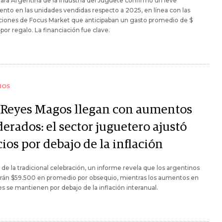
ra Argentina de la Industria del Juguete confirmó un leve
nto en las unidades vendidas respecto a 2025, en línea con las
ciones de Focus Market que anticipaban un gasto promedio de $
por regalo. La financiación fue clave.
IOS
 Reyes Magos llegan con aumentos
erados: el sector juguetero ajustó
ios por debajo de la inflación
 de la tradicional celebración, un informe revela que los argentinos
arán $59.500 en promedio por obsequio, mientras los aumentos en
s se mantienen por debajo de la inflación interanual.