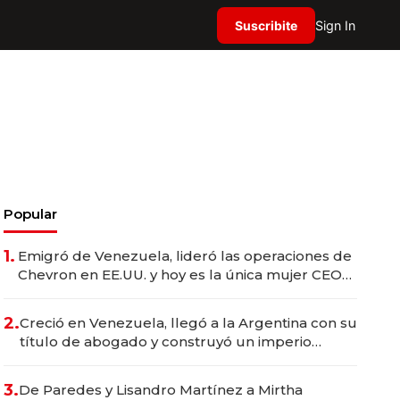
Suscribite
Sign In
Popular
1.
Emigró de Venezuela, lideró las operaciones de
Chevron en EE.UU. y hoy es la única mujer CEO
en Vaca Muerta
2.
Creció en Venezuela, llegó a la Argentina con su
título de abogado y construyó un imperio
gastronómico que revoluciona las marcas "fast
premium"
3.
De Paredes y Lisandro Martínez a Mirtha