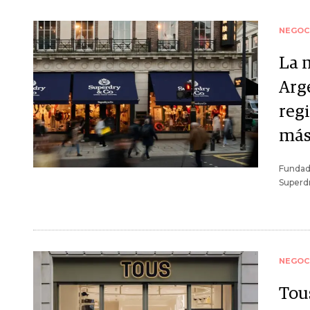
NEGOC
La 
Arg
regi
más
Fundada
Superdr
NEGOC
Tous