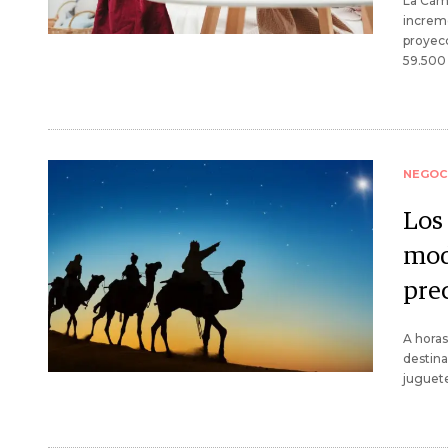
La Cáma
increme
proyec
59.500 
NEGOC
Los
mod
prec
A horas
destin
juguete