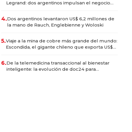
Legrand: dos argentinos impulsan el negocio
del wellness deportivo y el cuidado corporal
4.
Dos argentinos levantaron US$ 6,2 millones de
la mano de Rauch, Englebienne y Woloski
5.
Viaje a la mina de cobre más grande del mundo:
Escondida, el gigante chileno que exporta US$
14.000 millones anuales
6.
De la telemedicina transaccional al bienestar
inteligente: la evolución de doc24 para
transformar a las organizaciones