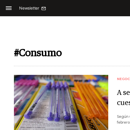
Newsletter
#Consumo
NEGOC
A s
cue
Según 
febrero