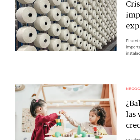
Cris
imp
exp
El sect
importa
instala
NEGOC
¿Ba
las
cre