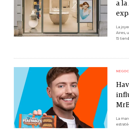
a l
exp
La joye
Aires, 
15 tien
NEGOC
Hav
inf
MrB
La marc
estraté