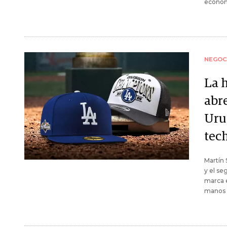
econom
NEGOC
La 
abr
Urug
tech
Martín 
y el se
marca e
manos d