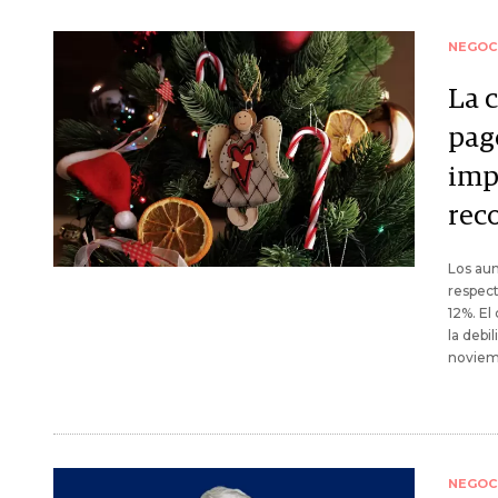
NEGOC
La 
pag
imp
rec
Los au
respect
12%. El
la debi
noviem
NEGOC