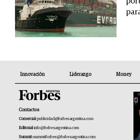
por
par
Innovación
Liderazgo
Money
Contactos
Comercial:
publicidad@forbesargentina.com
Editorial:
info@forbesargentina.com
Summit:
summitforbes@forbesargentina.com