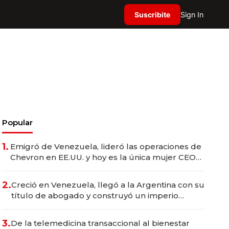
Suscribite
Sign In
Popular
1.
Emigró de Venezuela, lideró las operaciones de
Chevron en EE.UU. y hoy es la única mujer CEO
en Vaca Muerta
2.
Creció en Venezuela, llegó a la Argentina con su
título de abogado y construyó un imperio
gastronómico que revoluciona las marcas "fast
premium"
3.
De la telemedicina transaccional al bienestar