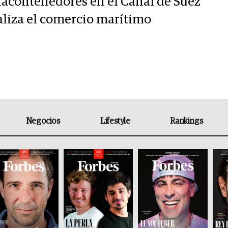
tacontenedores en el Canal de Suez
aliza el comercio marítimo
Negocios
Lifestyle
Rankings