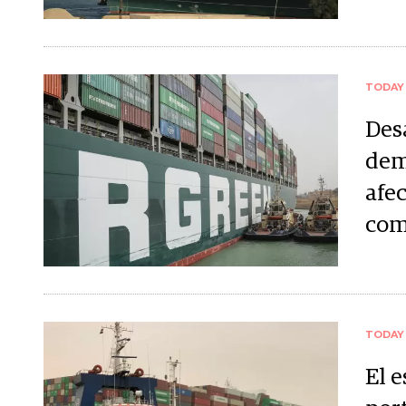
TODAY
Des
dem
afec
com
TODAY
El 