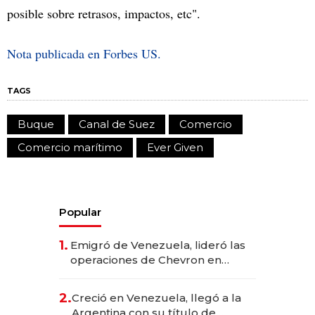
posible sobre retrasos, impactos, etc".
Nota publicada en Forbes US.
TAGS
Buque
Canal de Suez
Comercio
Comercio marítimo
Ever Given
Popular
1.
Emigró de Venezuela, lideró las
operaciones de Chevron en
EE.UU. y hoy es la única mujer
CEO en Vaca Muerta
2.
Creció en Venezuela, llegó a la
Argentina con su título de