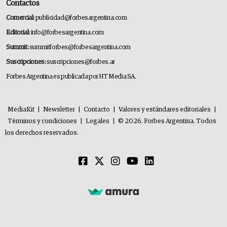
Contactos
Comercial:
publicidad@forbesargentina.com
Editorial:
info@forbesargentina.com
Summit:
summitforbes@forbesargentina.com
Suscripciones:
suscripciones@forbes.ar
Forbes Argentina es publicada por HT Media SA.
MediaKit
|
Newsletter
|
Contacto
|
Valores y estándares editoriales
|
Términos y condiciones
|
Legales
|
© 2026. Forbes Argentina. Todos
los derechos reservados.