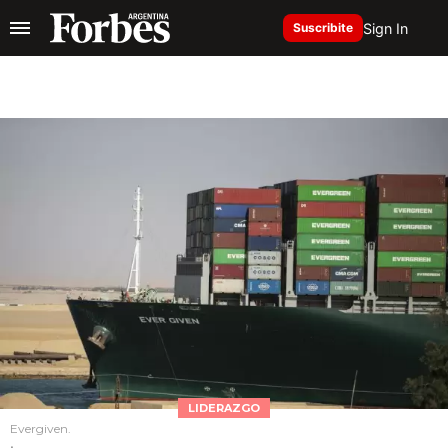
Sign In
Suscribite
LIDERAZGO
Evergiven.
.