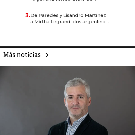
abogado y construyó un imperio
gastronómico que revoluciona
3.
De Paredes y Lisandro Martínez
las marcas "fast premium"
a Mirtha Legrand: dos argentinos
impulsan el negocio del wellness
deportivo y el cuidado corporal
Más noticias