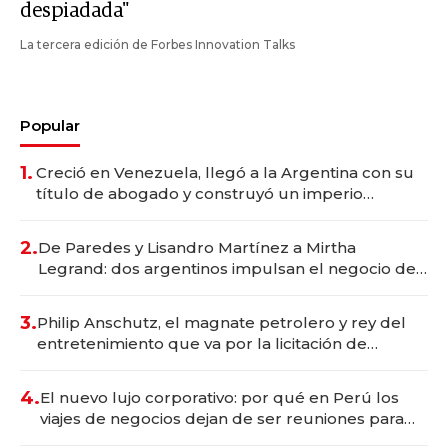
despiadada"
La tercera edición de Forbes Innovation Talks
Popular
1.
Creció en Venezuela, llegó a la Argentina con su
título de abogado y construyó un imperio
gastronómico que revoluciona las marcas "fast
premium"
2.
De Paredes y Lisandro Martínez a Mirtha
Legrand: dos argentinos impulsan el negocio del
wellness deportivo y el cuidado corporal
3.
Philip Anschutz, el magnate petrolero y rey del
entretenimiento que va por la licitación de
Tecnópolis junto a Fénix
4.
El nuevo lujo corporativo: por qué en Perú los
viajes de negocios dejan de ser reuniones para
convertirse en experiencias transformadoras