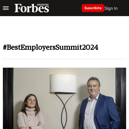
Sign In
Suscribite
#BestEmployersSummit2024