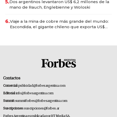
5.
Dos argentinos levantaron US$ 6,2 millones de la
mano de Rauch, Englebienne y Woloski
6.
Viaje a la mina de cobre más grande del mundo:
Escondida, el gigante chileno que exporta US$
14.000 millones anuales
Contactos
Comercial:
publicidad@forbesargentina.com
Editorial:
info@forbesargentina.com
Summit:
summitforbes@forbesargentina.com
Suscripciones:
suscripciones@forbes.ar
Forbes Argentina es publicada por HT Media SA.