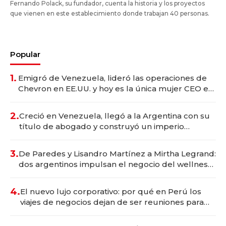
Fernando Polack, su fundador, cuenta la historia y los proyectos
que vienen en este establecimiento donde trabajan 40 personas.
Popular
1.
Emigró de Venezuela, lideró las operaciones de
Chevron en EE.UU. y hoy es la única mujer CEO en
Vaca Muerta
2.
Creció en Venezuela, llegó a la Argentina con su
título de abogado y construyó un imperio
gastronómico que revoluciona las marcas "fast
premium"
3.
De Paredes y Lisandro Martínez a Mirtha Legrand:
dos argentinos impulsan el negocio del wellness
deportivo y el cuidado corporal
4.
El nuevo lujo corporativo: por qué en Perú los
viajes de negocios dejan de ser reuniones para
convertirse en experiencias transformadoras