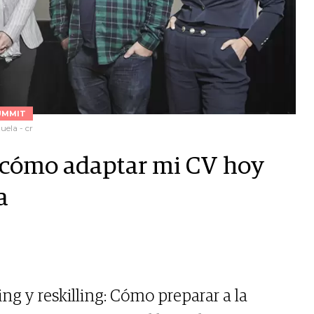
UMMIT
uela - cr
s: cómo adaptar mi CV hoy
a
ing y reskilling: Cómo preparar a la