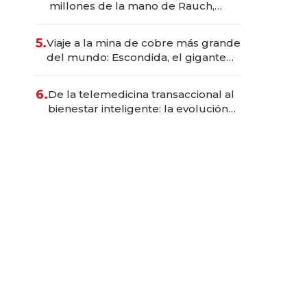
millones de la mano de Rauch,
Englebienne y Woloski
5.
Viaje a la mina de cobre más grande
del mundo: Escondida, el gigante
chileno que exporta US$ 14.000
millones anuales
6.
De la telemedicina transaccional al
bienestar inteligente: la evolución
de doc24 para transformar a las
organizaciones