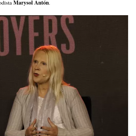
Marysol Antón
odista
.