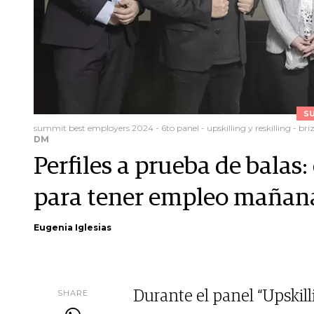
S
summit best employers 2024 - 6to panel - upskilling y reskilling - briz
DM
Perfiles a prueba de bala
para tener empleo mañan
Eugenia Iglesias
SHARE
Durante el panel “Upskill