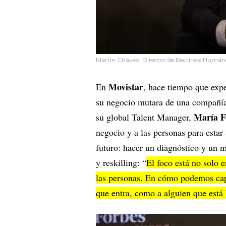
Martín Chávez, Director de Recursos Human
Movistar
En
, hace tiempo que expe
su negocio mutara de una compañía
María F
su global Talent Manager,
negocio y a las personas para estar 
futuro: hacer un diagnóstico y un m
y reskilling: “
El foco está no solo 
las personas. En cómo podemos capi
que entra, como a alguien que está