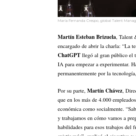
María Fernanda Crespo, global Talent Manage
Martín Esteban Brizuela
, Talent
encargado de abrir la charla: “La 
ChatGPT
llegó al gran público el
IA para empezar a experimentar. Ha
permanentemente por la tecnología,
Martín Chávez
Por su parte,
, Dir
que en los más de 4.000 empleados 
económica como socialmente. “Sabe
y trabajamos en cómo vamos a prep
habilidades para esos trabajos del 
existir más”, explicó el ejecutivo 