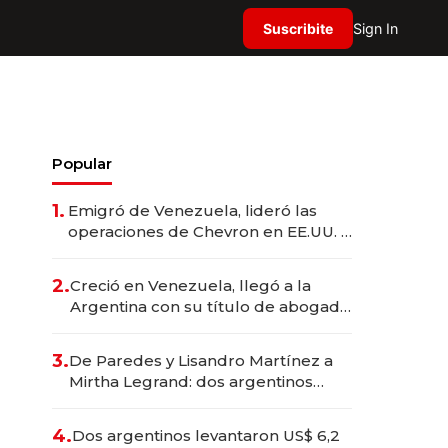
Suscribite
Sign In
Popular
1.
Emigró de Venezuela, lideró las
operaciones de Chevron en EE.UU. y
hoy es la única mujer CEO en Vaca
Muerta
2.
Creció en Venezuela, llegó a la
Argentina con su título de abogado
y construyó un imperio
gastronómico que revoluciona las
3.
De Paredes y Lisandro Martínez a
marcas "fast premium"
Mirtha Legrand: dos argentinos
impulsan el negocio del wellness
deportivo y el cuidado corporal
4.
Dos argentinos levantaron US$ 6,2