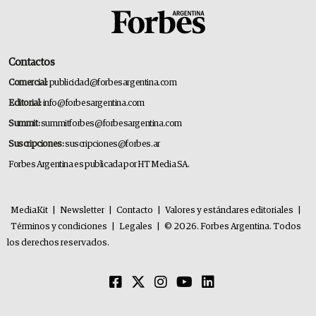
Contactos
Comercial:
publicidad@forbesargentina.com
Editorial:
info@forbesargentina.com
Summit:
summitforbes@forbesargentina.com
Suscripciones:
suscripciones@forbes.ar
Forbes Argentina es publicada por HT Media SA.
MediaKit
|
Newsletter
|
Contacto
|
Valores y estándares editoriales
|
Términos y condiciones
|
Legales
|
© 2026. Forbes Argentina. Todos
los derechos reservados.