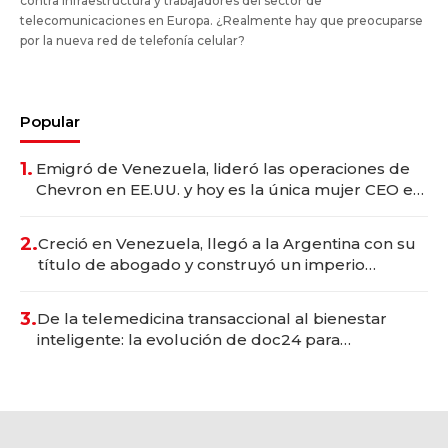
contra infraestructura y trabajadores del sector de
telecomunicaciones en Europa. ¿Realmente hay que preocuparse
por la nueva red de telefonía celular?
Popular
1.
Emigró de Venezuela, lideró las operaciones de
Chevron en EE.UU. y hoy es la única mujer CEO en
Vaca Muerta
2.
Creció en Venezuela, llegó a la Argentina con su
título de abogado y construyó un imperio
gastronómico que revoluciona las marcas "fast
premium"
3.
De la telemedicina transaccional al bienestar
inteligente: la evolución de doc24 para
transformar a las organizaciones