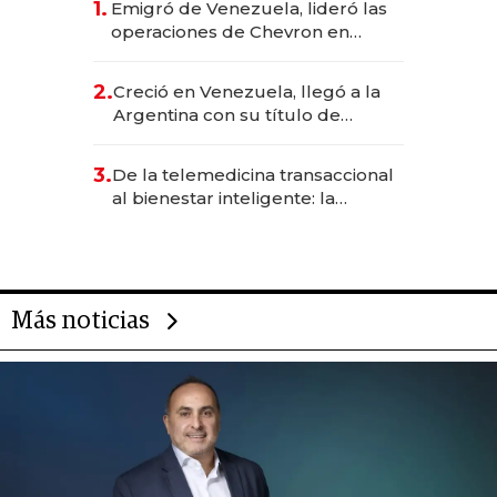
1.
Emigró de Venezuela, lideró las
operaciones de Chevron en
EE.UU. y hoy es la única mujer
CEO en Vaca Muerta
2.
Creció en Venezuela, llegó a la
Argentina con su título de
abogado y construyó un imperio
gastronómico que revoluciona
3.
De la telemedicina transaccional
las marcas "fast premium"
al bienestar inteligente: la
evolución de doc24 para
transformar a las organizaciones
Más noticias