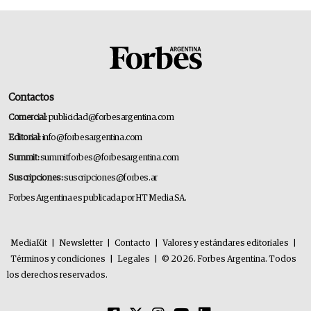
Contactos
Comercial:
publicidad@forbesargentina.com
Editorial:
info@forbesargentina.com
Summit:
summitforbes@forbesargentina.com
Suscripciones:
suscripciones@forbes.ar
Forbes Argentina es publicada por HT Media SA.
MediaKit
|
Newsletter
|
Contacto
|
Valores y estándares editoriales
|
Términos y condiciones
|
Legales
|
© 2026. Forbes Argentina. Todos
los derechos reservados.