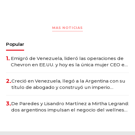
MAS NOTICIAS
Popular
1.
Emigró de Venezuela, lideró las operaciones de
Chevron en EE.UU. y hoy es la única mujer CEO en
Vaca Muerta
2.
Creció en Venezuela, llegó a la Argentina con su
título de abogado y construyó un imperio
gastronómico que revoluciona las marcas "fast
premium"
3.
De Paredes y Lisandro Martínez a Mirtha Legrand:
dos argentinos impulsan el negocio del wellness
deportivo y el cuidado corporal