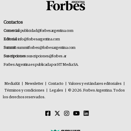
Contactos
Comercial:
publicidad@forbesargentina.com
Editorial:
info@forbesargentina.com
Summit:
summitforbes@forbesargentina.com
Suscripciones:
suscripciones@forbes.ar
Forbes Argentina es publicada por HT Media SA.
MediaKit
|
Newsletter
|
Contacto
|
Valores y estándares editoriales
|
Términos y condiciones
|
Legales
|
© 2026. Forbes Argentina. Todos
los derechos reservados.