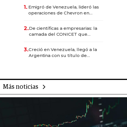
1.
Emigró de Venezuela, lideró las
operaciones de Chevron en
EE.UU. y hoy es la única mujer
CEO en Vaca Muerta
2.
De científicas a empresarias: la
camada del CONICET que
levantó más de US$ 40 millones
para fundar startups biotech
3.
Creció en Venezuela, llegó a la
Argentina con su título de
abogado y construyó un imperio
gastronómico que revoluciona
las marcas "fast premium"
Más noticias