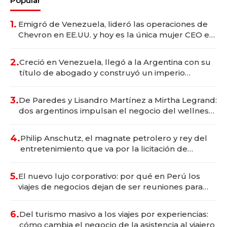
Popular
1.
Emigró de Venezuela, lideró las operaciones de
Chevron en EE.UU. y hoy es la única mujer CEO en
Vaca Muerta
2.
Creció en Venezuela, llegó a la Argentina con su
título de abogado y construyó un imperio
gastronómico que revoluciona las marcas "fast
premium"
3.
De Paredes y Lisandro Martínez a Mirtha Legrand:
dos argentinos impulsan el negocio del wellness
deportivo y el cuidado corporal
4.
Philip Anschutz, el magnate petrolero y rey del
entretenimiento que va por la licitación de
Tecnópolis junto a Fénix
5.
El nuevo lujo corporativo: por qué en Perú los
viajes de negocios dejan de ser reuniones para
convertirse en experiencias transformadoras
6.
Del turismo masivo a los viajes por experiencias:
cómo cambia el negocio de la asistencia al viajero