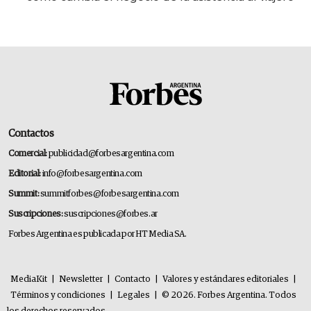
Contactos
Comercial:
publicidad@forbesargentina.com
Editorial:
info@forbesargentina.com
Summit:
summitforbes@forbesargentina.com
Suscripciones:
suscripciones@forbes.ar
Forbes Argentina es publicada por HT Media SA.
MediaKit
|
Newsletter
|
Contacto
|
Valores y estándares editoriales
|
Términos y condiciones
|
Legales
|
© 2026. Forbes Argentina. Todos