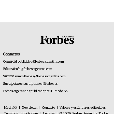
Contactos
Comercial:
publicidad@forbesargentina.com
Editorial:
info@forbesargentina.com
Summit:
summitforbes@forbesargentina.com
Suscripciones:
suscripciones@forbes.ar
Forbes Argentina es publicada por HT Media SA.
MediaKit
|
Newsletter
|
Contacto
|
Valores y estándares editoriales
|
Términos y condiciones
|
Legales
|
© 2026. Forbes Argentina. Todos