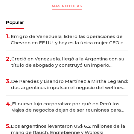
MAS NOTICIAS
Popular
1.
Emigró de Venezuela, lideró las operaciones de
Chevron en EE.UU. y hoy es la única mujer CEO en
Vaca Muerta
2.
Creció en Venezuela, llegó a la Argentina con su
título de abogado y construyó un imperio
gastronómico que revoluciona las marcas "fast
premium"
3.
De Paredes y Lisandro Martínez a Mirtha Legrand:
dos argentinos impulsan el negocio del wellness
deportivo y el cuidado corporal
4.
El nuevo lujo corporativo: por qué en Perú los
viajes de negocios dejan de ser reuniones para
convertirse en experiencias transformadoras
5.
Dos argentinos levantaron US$ 6,2 millones de la
mano de Rauch, Englebienne y Woloski