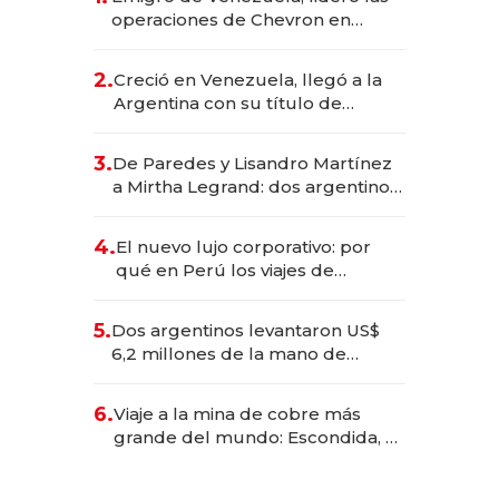
operaciones de Chevron en
EE.UU. y hoy es la única mujer
CEO en Vaca Muerta
2.
Creció en Venezuela, llegó a la
Argentina con su título de
abogado y construyó un imperio
gastronómico que revoluciona
3.
De Paredes y Lisandro Martínez
las marcas "fast premium"
a Mirtha Legrand: dos argentinos
impulsan el negocio del wellness
deportivo y el cuidado corporal
4.
El nuevo lujo corporativo: por
qué en Perú los viajes de
negocios dejan de ser reuniones
para convertirse en experiencias
5.
Dos argentinos levantaron US$
transformadoras
6,2 millones de la mano de
Rauch, Englebienne y Woloski
6.
Viaje a la mina de cobre más
grande del mundo: Escondida, el
gigante chileno que exporta US$
14.000 millones anuales