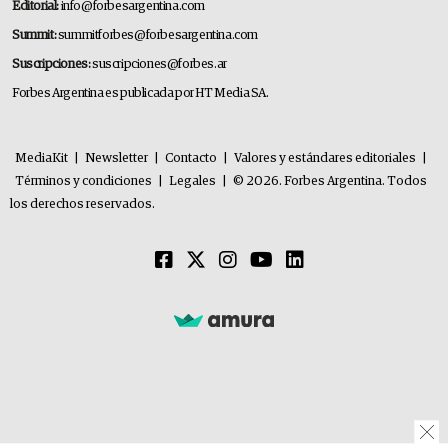
Editorial:
info@forbesargentina.com
Summit:
summitforbes@forbesargentina.com
Suscripciones:
suscripciones@forbes.ar
Forbes Argentina es publicada por HT Media SA.
MediaKit
|
Newsletter
|
Contacto
|
Valores y estándares editoriales
|
Términos y condiciones
|
Legales
|
© 2026. Forbes Argentina. Todos
los derechos reservados.