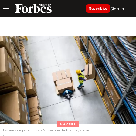
Sign In
Suscribite
SUMMIT
Escasez de productos - Supermerdado - Logística-
.