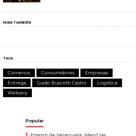
MIRA TAMBIÉN
TAGS
Comercio
Consumidores
Empresas
Entrega
Guido Buscetti Castro
Logística
Welivery
Popular
1.
Emigró de Venezuela, lideró las