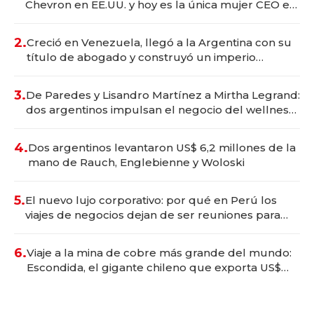
Chevron en EE.UU. y hoy es la única mujer CEO en
Vaca Muerta
2.
Creció en Venezuela, llegó a la Argentina con su
título de abogado y construyó un imperio
gastronómico que revoluciona las marcas "fast
premium"
3.
De Paredes y Lisandro Martínez a Mirtha Legrand:
dos argentinos impulsan el negocio del wellness
deportivo y el cuidado corporal
4.
Dos argentinos levantaron US$ 6,2 millones de la
mano de Rauch, Englebienne y Woloski
5.
El nuevo lujo corporativo: por qué en Perú los
viajes de negocios dejan de ser reuniones para
convertirse en experiencias transformadoras
6.
Viaje a la mina de cobre más grande del mundo:
Escondida, el gigante chileno que exporta US$
14.000 millones anuales