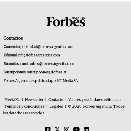
Contactos
Comercial:
publicidad@forbesargentina.com
Editorial:
info@forbesargentina.com
Summit:
summitforbes@forbesargentina.com
Suscripciones:
suscripciones@forbes.ar
Forbes Argentina es publicada por HT Media SA.
MediaKit
|
Newsletter
|
Contacto
|
Valores y estándares editoriales
|
Términos y condiciones
|
Legales
|
© 2026. Forbes Argentina. Todos
los derechos reservados.