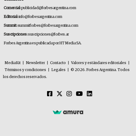
Comercial:
publicidad@forbesargentina.com
Editorial:
info@forbesargentina.com
Summit:
summitforbes@forbesargentina.com
Suscripciones:
suscripciones@forbes.ar
Forbes Argentina es publicada por HT Media SA.
MediaKit
|
Newsletter
|
Contacto
|
Valores y estándares editoriales
|
Términos y condiciones
|
Legales
|
© 2026. Forbes Argentina. Todos
los derechos reservados.