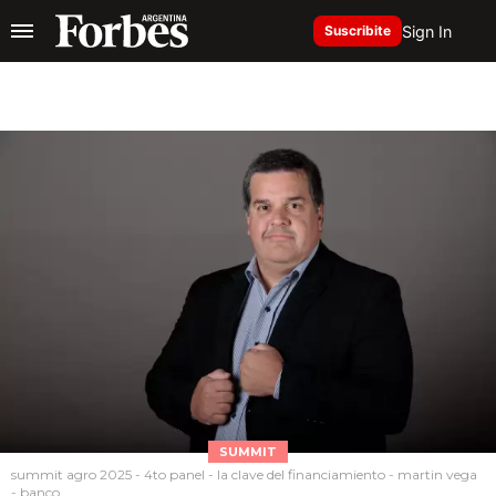
Sign In
Suscribite
SUMMIT
summit agro 2025 - 4to panel - la clave del financiamiento - martin vega
- banco