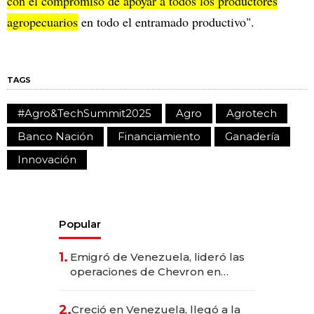
con el compromiso de apoyar a todos los productores
agropecuarios
en todo el entramado productivo".
TAGS
#Agro&TechSummit2025
Agro
Agrotech
Banco Nación
Financiamiento
Ganadería
Innovación
Popular
1.
Emigró de Venezuela, lideró las
operaciones de Chevron en
EE.UU. y hoy es la única mujer
CEO en Vaca Muerta
2.
Creció en Venezuela, llegó a la