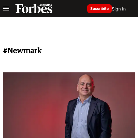
Sign In
Suscribite
#Newmark