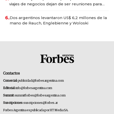
viajes de negocios dejan de ser reuniones para
convertirse en experiencias transformadoras
6.
Dos argentinos levantaron US$ 6,2 millones de la
mano de Rauch, Englebienne y Woloski
Contactos
Comercial:
publicidad@forbesargentina.com
Editorial:
info@forbesargentina.com
Summit:
summitforbes@forbesargentina.com
Suscripciones:
suscripciones@forbes.ar
Forbes Argentina es publicada por HT Media SA.