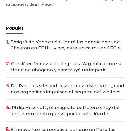
su capacidad de innovación.
Popular
1.
Emigró de Venezuela, lideró las operaciones de
Chevron en EE.UU. y hoy es la única mujer CEO en
Vaca Muerta
2.
Creció en Venezuela, llegó a la Argentina con su
título de abogado y construyó un imperio
gastronómico que revoluciona las marcas "fast
premium"
3.
De Paredes y Lisandro Martínez a Mirtha Legrand:
dos argentinos impulsan el negocio del wellness
deportivo y el cuidado corporal
4.
Philip Anschutz, el magnate petrolero y rey del
entretenimiento que va por la licitación de
Tecnópolis junto a Fénix
5.
El nuevo lujo corporativo: por qué en Perú los