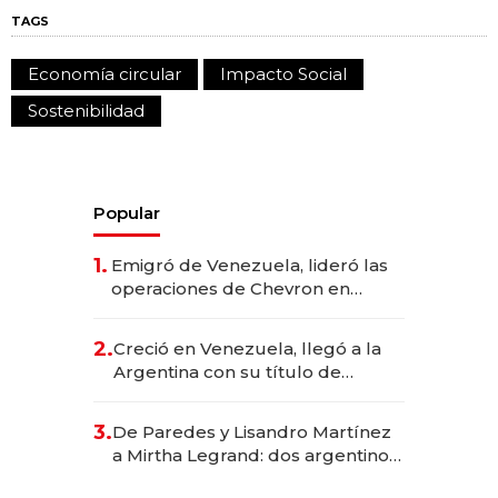
TAGS
Economía circular
Impacto Social
Sostenibilidad
Popular
1.
Emigró de Venezuela, lideró las
operaciones de Chevron en
EE.UU. y hoy es la única mujer
CEO en Vaca Muerta
2.
Creció en Venezuela, llegó a la
Argentina con su título de
abogado y construyó un imperio
gastronómico que revoluciona
3.
De Paredes y Lisandro Martínez
las marcas "fast premium"
a Mirtha Legrand: dos argentinos
impulsan el negocio del wellness