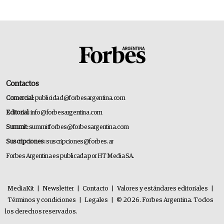
Contactos
Comercial:
publicidad@forbesargentina.com
Editorial:
info@forbesargentina.com
Summit:
summitforbes@forbesargentina.com
Suscripciones:
suscripciones@forbes.ar
Forbes Argentina es publicada por HT Media SA.
MediaKit
|
Newsletter
|
Contacto
|
Valores y estándares editoriales
|
Términos y condiciones
|
Legales
|
© 2026. Forbes Argentina. Todos
los derechos reservados.