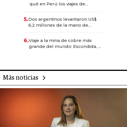
qué en Perú los viajes de
negocios dejan de ser reuniones
para convertirse en experiencias
5.
Dos argentinos levantaron US$
transformadoras
6,2 millones de la mano de
Rauch, Englebienne y Woloski
6.
Viaje a la mina de cobre más
grande del mundo: Escondida, el
gigante chileno que exporta US$
14.000 millones anuales
Más noticias