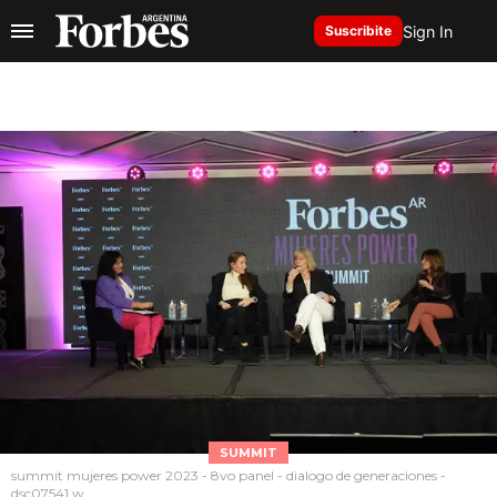
Sign In
Suscribite
SUMMIT
summit mujeres power 2023 - 8vo panel - dialogo de generaciones -
dsc07541 w