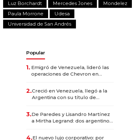
Luz Borchardt
Mercedes Jones
Mondelez
Paula Morrone
Udesa
Universidad de San Andrés
Popular
1.
Emigró de Venezuela, lideró las
operaciones de Chevron en
EE.UU. y hoy es la única mujer
CEO en Vaca Muerta
2.
Creció en Venezuela, llegó a la
Argentina con su título de
abogado y construyó un imperio
gastronómico que revoluciona
3.
De Paredes y Lisandro Martínez
las marcas "fast premium"
a Mirtha Legrand: dos argentinos
impulsan el negocio del wellness
deportivo y el cuidado corporal
4.
El nuevo lujo corporativo: por