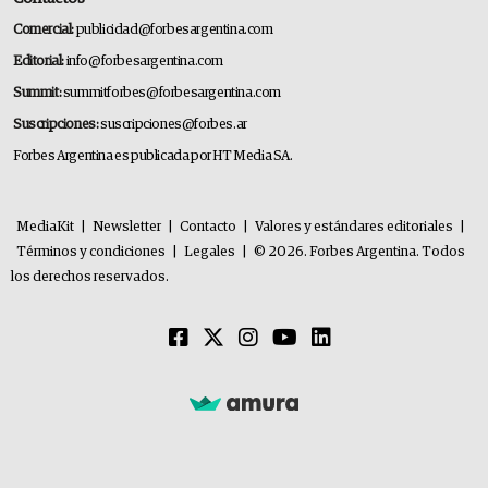
Comercial:
publicidad@forbesargentina.com
Editorial:
info@forbesargentina.com
Summit:
summitforbes@forbesargentina.com
Suscripciones:
suscripciones@forbes.ar
Forbes Argentina es publicada por HT Media SA.
MediaKit
|
Newsletter
|
Contacto
|
Valores y estándares editoriales
|
Términos y condiciones
|
Legales
|
© 2026. Forbes Argentina. Todos
los derechos reservados.