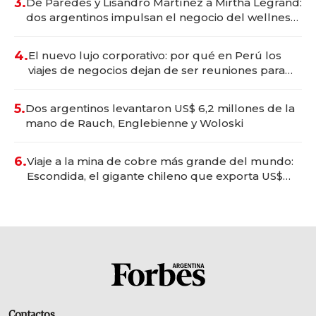
3.
De Paredes y Lisandro Martínez a Mirtha Legrand:
dos argentinos impulsan el negocio del wellness
deportivo y el cuidado corporal
4.
El nuevo lujo corporativo: por qué en Perú los
viajes de negocios dejan de ser reuniones para
convertirse en experiencias transformadoras
5.
Dos argentinos levantaron US$ 6,2 millones de la
mano de Rauch, Englebienne y Woloski
6.
Viaje a la mina de cobre más grande del mundo:
Escondida, el gigante chileno que exporta US$
14.000 millones anuales
Contactos