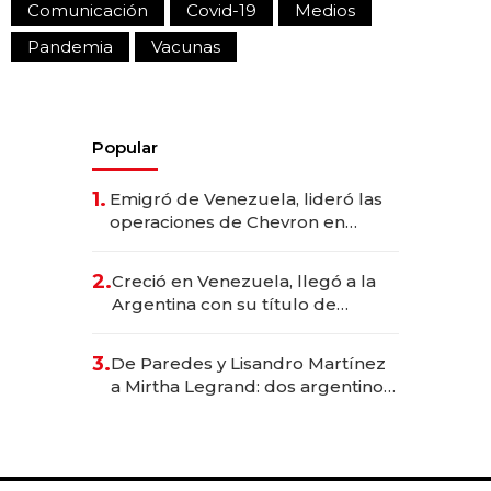
Comunicación
Covid-19
Medios
Pandemia
Vacunas
Popular
1.
Emigró de Venezuela, lideró las
operaciones de Chevron en
EE.UU. y hoy es la única mujer
CEO en Vaca Muerta
2.
Creció en Venezuela, llegó a la
Argentina con su título de
abogado y construyó un imperio
gastronómico que revoluciona
3.
De Paredes y Lisandro Martínez
las marcas "fast premium"
a Mirtha Legrand: dos argentinos
impulsan el negocio del wellness
deportivo y el cuidado corporal