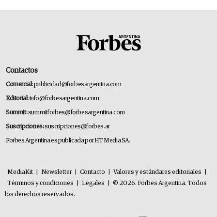
Contactos
Comercial:
publicidad@forbesargentina.com
Editorial:
info@forbesargentina.com
Summit:
summitforbes@forbesargentina.com
Suscripciones:
suscripciones@forbes.ar
Forbes Argentina es publicada por HT Media SA.
MediaKit
|
Newsletter
|
Contacto
|
Valores y estándares editoriales
|
Términos y condiciones
|
Legales
|
© 2026. Forbes Argentina. Todos
los derechos reservados.