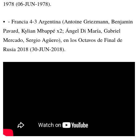
1978 (06-JUN-1978).
- Francia 4-3 Argentina (Antoine Griezmann, Benjamin
Pavard, Kylian Mbappé x2; Ángel Di María, Gabriel
Mercado, Sergio Agüero), en los Octavos de Final de
Rusia 2018 (30-JUN-2018).