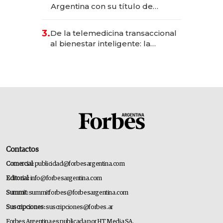
Argentina con su título de
abogado y construyó un imperio
gastronómico que revoluciona
3.
De la telemedicina transaccional
las marcas "fast premium"
al bienestar inteligente: la
evolución de doc24 para
transformar a las organizaciones
Contactos
Comercial:
publicidad@forbesargentina.com
Editorial:
info@forbesargentina.com
Summit:
summitforbes@forbesargentina.com
Suscripciones:
suscripciones@forbes.ar
Forbes Argentina es publicada por HT Media SA.