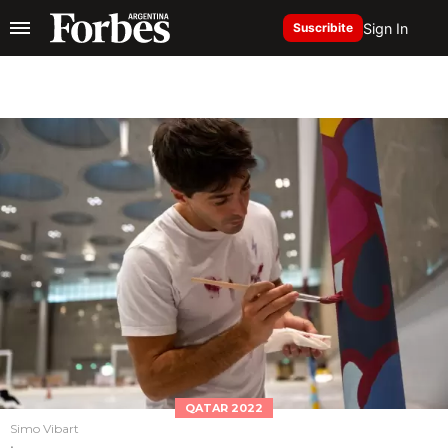
Sign In
Suscribite
QATAR 2022
Simo Vibart
.