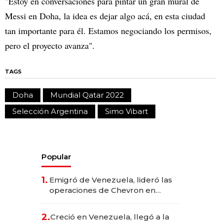
"Estoy en conversaciones para pintar un gran mural de
Messi en Doha, la idea es dejar algo acá, en esta ciudad
tan importante para él. Estamos negociando los permisos,
pero el proyecto avanza".
TAGS
Doha
Mundial Qatar 2022
Selección Argentina
Simo Vibart
Popular
1.
Emigró de Venezuela, lideró las
operaciones de Chevron en
EE.UU. y hoy es la única mujer
CEO en Vaca Muerta
2.
Creció en Venezuela, llegó a la