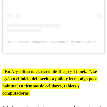
Una publicación compartida por Antonela Roccuzzo (@antonelaroccuzzo)
"En Argentina nací, tierra de Diego y Lionel...", se
leyó en el inicio del escrito a puño y letra, algo poco
habitual en tiempos de celulares, tablets y
computadoras.