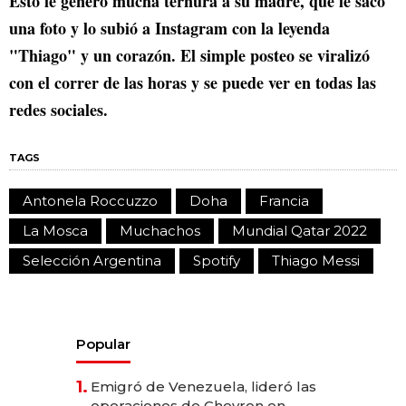
Esto le generó mucha ternura a su madre, que le sacó
una foto y lo subió a Instagram con la leyenda
"Thiago" y un corazón. El simple posteo se viralizó
con el correr de las horas y se puede ver en todas las
redes sociales.
TAGS
Antonela Roccuzzo
Doha
Francia
La Mosca
Muchachos
Mundial Qatar 2022
Selección Argentina
Spotify
Thiago Messi
Popular
1.
Emigró de Venezuela, lideró las
operaciones de Chevron en