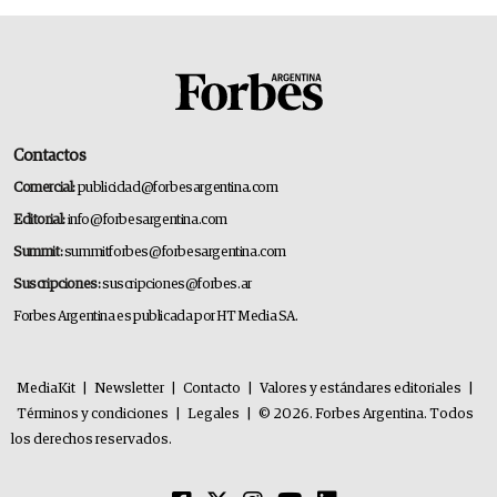
Contactos
Comercial:
publicidad@forbesargentina.com
Editorial:
info@forbesargentina.com
Summit:
summitforbes@forbesargentina.com
Suscripciones:
suscripciones@forbes.ar
Forbes Argentina es publicada por HT Media SA.
MediaKit
|
Newsletter
|
Contacto
|
Valores y estándares editoriales
|
Términos y condiciones
|
Legales
|
© 2026. Forbes Argentina. Todos
los derechos reservados.