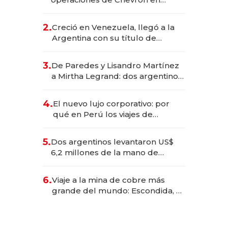
EE.UU. y hoy es la única mujer
CEO en Vaca Muerta
2.
Creció en Venezuela, llegó a la
Argentina con su título de
abogado y construyó un imperio
gastronómico que revoluciona
3.
De Paredes y Lisandro Martínez
las marcas "fast premium"
a Mirtha Legrand: dos argentinos
impulsan el negocio del wellness
deportivo y el cuidado corporal
4.
El nuevo lujo corporativo: por
qué en Perú los viajes de
negocios dejan de ser reuniones
para convertirse en experiencias
5.
Dos argentinos levantaron US$
transformadoras
6,2 millones de la mano de
Rauch, Englebienne y Woloski
6.
Viaje a la mina de cobre más
grande del mundo: Escondida, el
gigante chileno que exporta US$
14.000 millones anuales