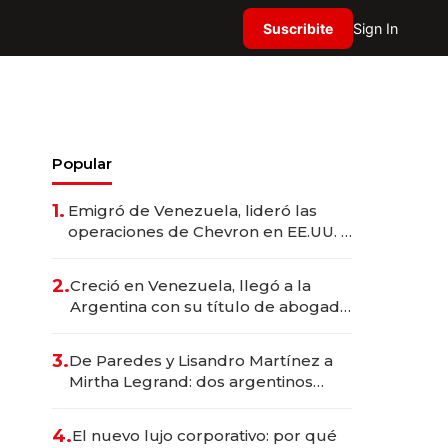
Suscribite
Sign In
Popular
1.
Emigró de Venezuela, lideró las
operaciones de Chevron en EE.UU. y
hoy es la única mujer CEO en Vaca
Muerta
2.
Creció en Venezuela, llegó a la
Argentina con su título de abogado
y construyó un imperio
gastronómico que revoluciona las
3.
De Paredes y Lisandro Martínez a
marcas "fast premium"
Mirtha Legrand: dos argentinos
impulsan el negocio del wellness
deportivo y el cuidado corporal
4.
El nuevo lujo corporativo: por qué