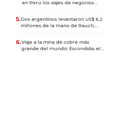
en Perú los viajes de negocios
dejan de ser reuniones para
convertirse en experiencias
5.
Dos argentinos levantaron US$ 6,2
transformadoras
millones de la mano de Rauch,
Englebienne y Woloski
6.
Viaje a la mina de cobre más
grande del mundo: Escondida, el
gigante chileno que exporta US$
14.000 millones anuales