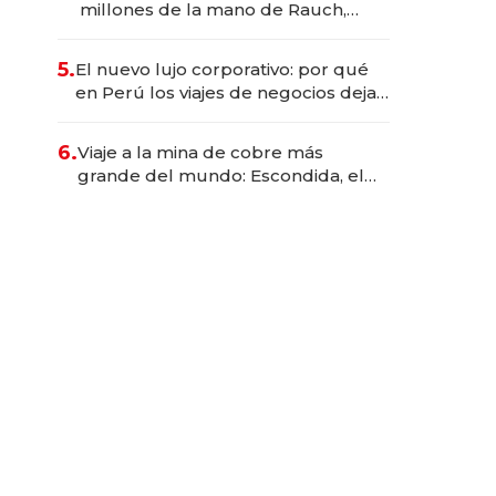
millones de la mano de Rauch,
Englebienne y Woloski
5.
El nuevo lujo corporativo: por qué
en Perú los viajes de negocios dejan
de ser reuniones para convertirse
en experiencias transformadoras
6.
Viaje a la mina de cobre más
grande del mundo: Escondida, el
gigante chileno que exporta US$
14.000 millones anuales