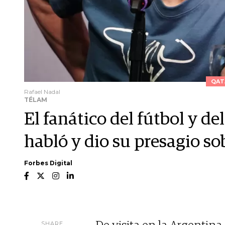
QAT
Rafael Nadal
TÉLAM
El fanático del fútbol y d
habló y dio su presagio so
Forbes Digital
SHARE