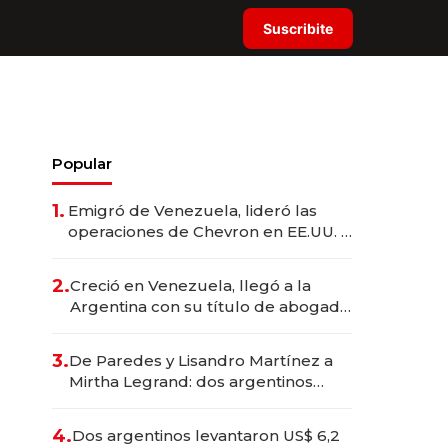
Suscribite
Popular
1.
Emigró de Venezuela, lideró las
operaciones de Chevron en EE.UU. y
hoy es la única mujer CEO en Vaca
Muerta
2.
Creció en Venezuela, llegó a la
Argentina con su título de abogado
y construyó un imperio
gastronómico que revoluciona las
3.
De Paredes y Lisandro Martínez a
marcas "fast premium"
Mirtha Legrand: dos argentinos
impulsan el negocio del wellness
deportivo y el cuidado corporal
4.
Dos argentinos levantaron US$ 6,2