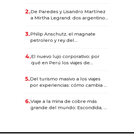
abogado y construyó un imperio
gastronómico que revoluciona
2.
De Paredes y Lisandro Martínez
las marcas "fast premium"
a Mirtha Legrand: dos argentinos
impulsan el negocio del wellness
deportivo y el cuidado corporal
3.
Philip Anschutz, el magnate
petrolero y rey del
entretenimiento que va por la
licitación de Tecnópolis junto a
4.
El nuevo lujo corporativo: por
Fénix
qué en Perú los viajes de
negocios dejan de ser reuniones
para convertirse en experiencias
5.
Del turismo masivo a los viajes
transformadoras
por experiencias: cómo cambia el
negocio de la asistencia al viajero
6.
Viaje a la mina de cobre más
grande del mundo: Escondida, el
gigante chileno que exporta US$
14.000 millones anuales