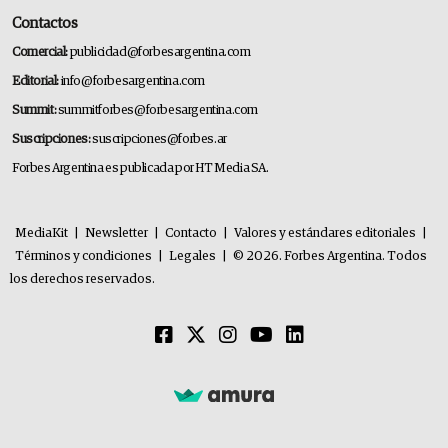
Contactos
Comercial:
publicidad@forbesargentina.com
Editorial:
info@forbesargentina.com
Summit:
summitforbes@forbesargentina.com
Suscripciones:
suscripciones@forbes.ar
Forbes Argentina es publicada por HT Media SA.
MediaKit
|
Newsletter
|
Contacto
|
Valores y estándares editoriales
|
Términos y condiciones
|
Legales
|
© 2026. Forbes Argentina. Todos
los derechos reservados.