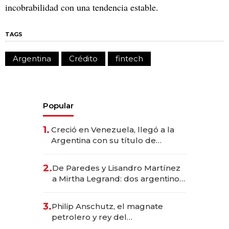
incobrabilidad con una tendencia estable.
TAGS
Argentina
Crédito
fintech
Popular
1.
Creció en Venezuela, llegó a la
Argentina con su título de
abogado y construyó un imperio
gastronómico que revoluciona
2.
De Paredes y Lisandro Martínez
las marcas "fast premium"
a Mirtha Legrand: dos argentinos
impulsan el negocio del wellness
deportivo y el cuidado corporal
3.
Philip Anschutz, el magnate
petrolero y rey del
entretenimiento que va por la