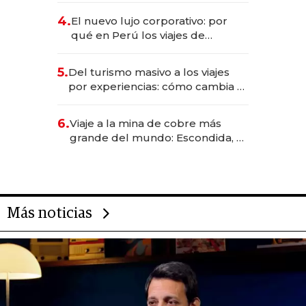
licitación de Tecnópolis junto a
4.
El nuevo lujo corporativo: por
Fénix
qué en Perú los viajes de
negocios dejan de ser reuniones
para convertirse en experiencias
5.
Del turismo masivo a los viajes
transformadoras
por experiencias: cómo cambia el
negocio de la asistencia al viajero
6.
Viaje a la mina de cobre más
grande del mundo: Escondida, el
gigante chileno que exporta US$
14.000 millones anuales
Más noticias