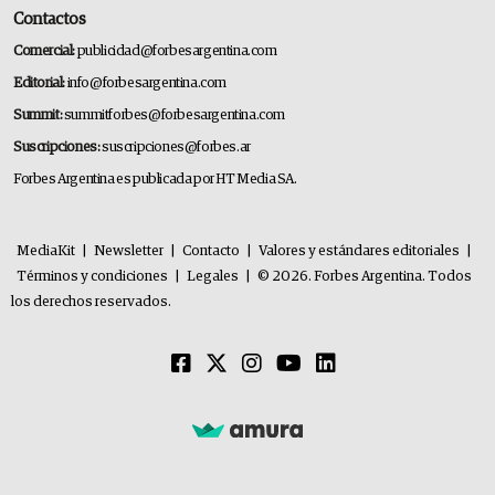
Contactos
Comercial:
publicidad@forbesargentina.com
Editorial:
info@forbesargentina.com
Summit:
summitforbes@forbesargentina.com
Suscripciones:
suscripciones@forbes.ar
Forbes Argentina es publicada por HT Media SA.
MediaKit
|
Newsletter
|
Contacto
|
Valores y estándares editoriales
|
Términos y condiciones
|
Legales
|
© 2026. Forbes Argentina. Todos
los derechos reservados.