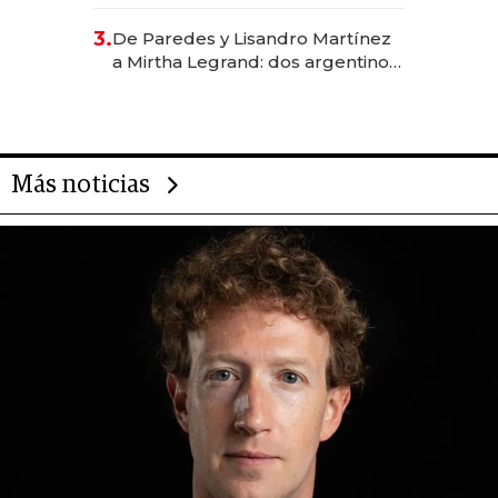
abogado y construyó un imperio
gastronómico que revoluciona
3.
De Paredes y Lisandro Martínez
las marcas "fast premium"
a Mirtha Legrand: dos argentinos
impulsan el negocio del wellness
deportivo y el cuidado corporal
Más noticias