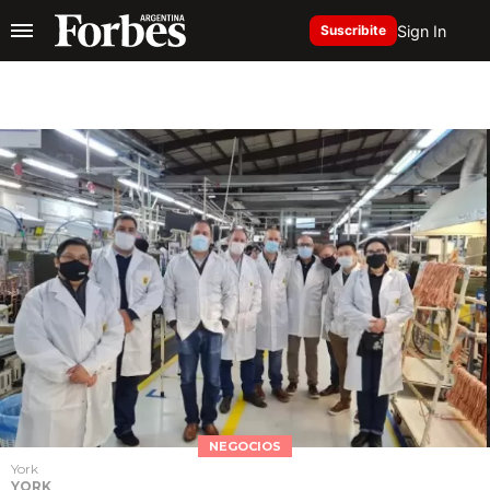
Sign In
Suscribite
NEGOCIOS
York
YORK