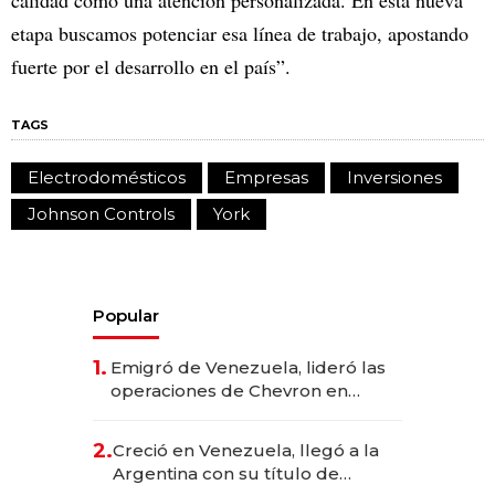
etapa buscamos potenciar esa línea de trabajo, apostando
fuerte por el desarrollo en el país”.
TAGS
Electrodomésticos
Empresas
Inversiones
Johnson Controls
York
Popular
1.
Emigró de Venezuela, lideró las
operaciones de Chevron en
EE.UU. y hoy es la única mujer
CEO en Vaca Muerta
2.
Creció en Venezuela, llegó a la
Argentina con su título de