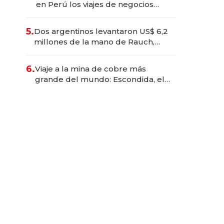
en Perú los viajes de negocios
dejan de ser reuniones para
convertirse en experiencias
5.
Dos argentinos levantaron US$ 6,2
transformadoras
millones de la mano de Rauch,
Englebienne y Woloski
6.
Viaje a la mina de cobre más
grande del mundo: Escondida, el
gigante chileno que exporta US$
14.000 millones anuales