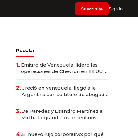
Suscribite
Sign In
Popular
1.
Emigró de Venezuela, lideró las
operaciones de Chevron en EE.UU. y
hoy es la única mujer CEO en Vaca
Muerta
2.
Creció en Venezuela, llegó a la
Argentina con su título de abogado
y construyó un imperio
gastronómico que revoluciona las
3.
De Paredes y Lisandro Martínez a
marcas "fast premium"
Mirtha Legrand: dos argentinos
impulsan el negocio del wellness
deportivo y el cuidado corporal
4.
El nuevo lujo corporativo: por qué