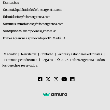
Contactos
Comercial:
publicidad@forbesargentina.com
Editorial:
info@forbesargentina.com
Summit:
summitforbes@forbesargentina.com
Suscripciones:
suscripciones@forbes.ar
Forbes Argentina es publicada por HT Media SA.
MediaKit
|
Newsletter
|
Contacto
|
Valores y estándares editoriales
|
Términos y condiciones
|
Legales
|
© 2026. Forbes Argentina. Todos
los derechos reservados.